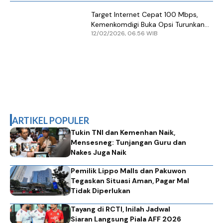
Target Internet Cepat 100 Mbps,
Kemenkomdigi Buka Opsi Turunkan
12/02/2026, 06.56 WIB
Tarif Internet 2,5%
ARTIKEL POPULER
Tukin TNI dan Kemenhan Naik,
Mensesneg: Tunjangan Guru dan
Nakes Juga Naik
Pemilik Lippo Malls dan Pakuwon
Tegaskan Situasi Aman, Pagar Mal
Tidak Diperlukan
Tayang di RCTI, Inilah Jadwal
Siaran Langsung Piala AFF 2026