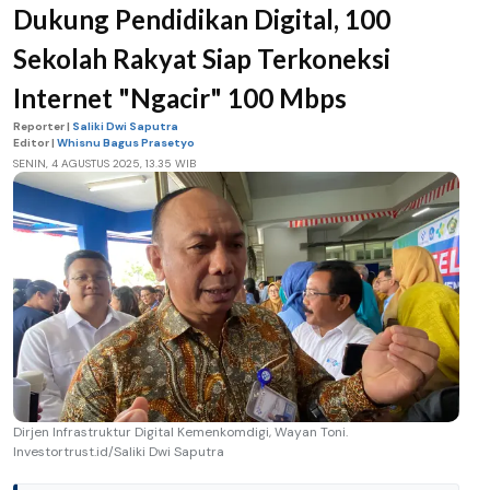
Dukung Pendidikan Digital, 100
Sekolah Rakyat Siap Terkoneksi
Internet "Ngacir" 100 Mbps
Reporter |
Saliki Dwi Saputra
Editor |
Whisnu Bagus Prasetyo
SENIN, 4 AGUSTUS 2025, 13.35 WIB
Dirjen Infrastruktur Digital Kemenkomdigi, Wayan Toni.
Investortrust.id/Saliki Dwi Saputra