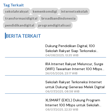
Tag Terkait
sekolahrakyat
kemenkomdigi
internetsekolah
transformasidigital
broadbandindonesia
pendidikandigital
programdigitalisasi
BERITA TERKAIT
Dukung Pendidikan Digital, 100
Sekolah Rakyat Siap Terkoneksi
04/08/2025, 13.35 WIB
Internet "Ngacir" 100 Mbps
IRA Internet Rakyat Meluncur, Surge
(WIFI) Tawarkan Internet 100 Mbps
26/05/2026, 23.17 WIB
Rp 100.000
Sekolah Rakyat Terkoneksi Internet
untuk Dukung Generasi Melek Digital
06/07/2025, 08.58 WIB
XLSMART (EXCL) Dukung Program
Internet 100 Mbps untuk Sekolah
08/07/2025, 22.33 WIB
Rakyat, Harapkan Insentif Ini