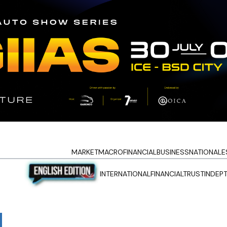
MARKET
MACRO
FINANCIAL
BUSINESS
NATIONAL
E
INTERNATIONAL
FINANCIALTRUST
INDEP