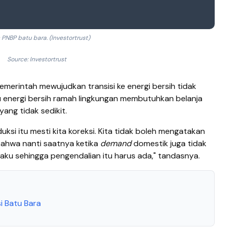
 PNBP batu bara. (Investortrust)
Source: Investortrust
pemerintah mewujudkan transisi ke energi bersih tidak
u energi bersih ramah lingkungan membutuhkan belanja
yang tidak sedikit.
duksi itu mesti kita koreksi. Kita tidak boleh mengatakan
bahwa nanti saatnya ketika
demand
domestik juga tidak
laku sehingga pengendalian itu harus ada," tandasnya.
si Batu Bara