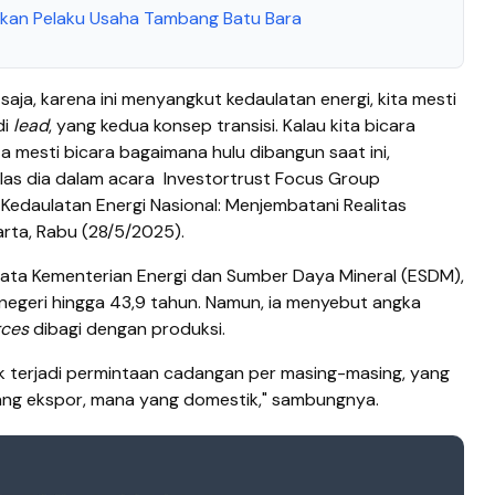
atkan Pelaku Usaha Tambang Batu Bara
 saja, karena ini menyangkut kedaulatan energi, kita mesti
di
lead
, yang kedua konsep transisi. Kalau kita bicara
ta mesti bicara bagaimana hulu dibangun saat ini,
 jelas dia dalam acara Investortrust Focus Group
Kedaulatan Energi Nasional: Menjembatani Realitas
arta, Rabu (28/5/2025).
ata Kementerian Energi dan Sumber Daya Mineral (ESDM),
negeri hingga 43,9 tahun. Namun, ia menyebut angka
rces
dibagi dengan produksi.
ak terjadi permintaan cadangan per masing-masing, yang
ang ekspor, mana yang domestik," sambungnya.