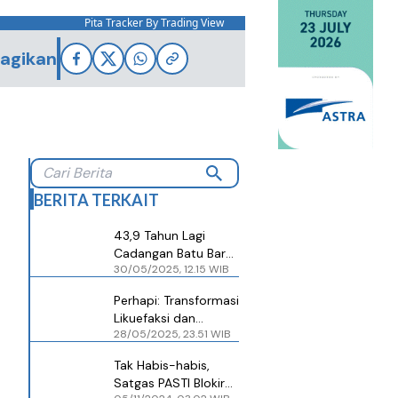
Pita Tracker By Trading View
agikan
BERITA TERKAIT
43,9 Tahun Lagi
Cadangan Batu Bara
30/05/2025, 12.15 WIB
Habis? Ini Strategi
Darurat Wujudkan
Perhapi: Transformasi
Kedaulatan Energi
Likuefaksi dan
28/05/2025, 23.51 WIB
Gasifikasi Batu Bara
Jadi Kunci
Tak Habis-habis,
Kedaulatan Energi
Satgas PASTI Blokir