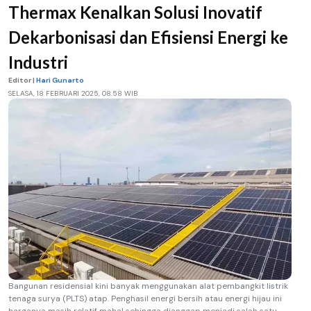
Thermax Kenalkan Solusi Inovatif
Dekarbonisasi dan Efisiensi Energi ke
Industri
Editor |
Hari Gunarto
SELASA, 18 FEBRUARI 2025, 08.58 WIB
Bangunan residensial kini banyak menggunakan alat pembangkit listrik
tenaga surya (PLTS) atap. Penghasil energi bersih atau energi hijau ini
harganya masih relatif mahal sehingga dianggap menjadi salah satu