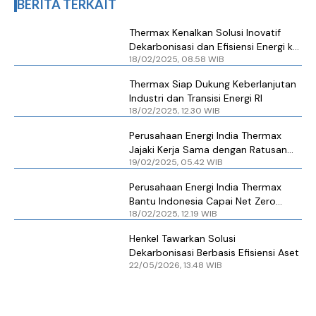
BERITA TERKAIT
Thermax Kenalkan Solusi Inovatif
Dekarbonisasi dan Efisiensi Energi ke
18/02/2025, 08.58 WIB
Industri
Thermax Siap Dukung Keberlanjutan
Industri dan Transisi Energi RI
18/02/2025, 12.30 WIB
Perusahaan Energi India Thermax
Jajaki Kerja Sama dengan Ratusan
19/02/2025, 05.42 WIB
Kawasan Industri
Perusahaan Energi India Thermax
Bantu Indonesia Capai Net Zero
18/02/2025, 12.19 WIB
Emissions
Henkel Tawarkan Solusi
Dekarbonisasi Berbasis Efisiensi Aset
22/05/2026, 13.48 WIB