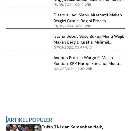
18/09/2024, 02.12 WIB
Bergizi Gratis
Disebut Jadi Menu Alternatif Makan
Bergizi Gratis, Begini Proses
18/09/2024, 14.26 WIB
Pembuatan Susu Ikan
Istana Sebut Susu Bukan Menu Wajib
Makan Bergizi Gratis, Minimal
07/01/2025, 02.47 WIB
Seminggu Sekali
Asupan Protein Warga RI Masih
Rendah, KKP Harap Ikan Jadi Menu
02/09/2024, 12.30 WIB
Program Makan Bergizi Gratis
ARTIKEL POPULER
Tukin TNI dan Kemenhan Naik,