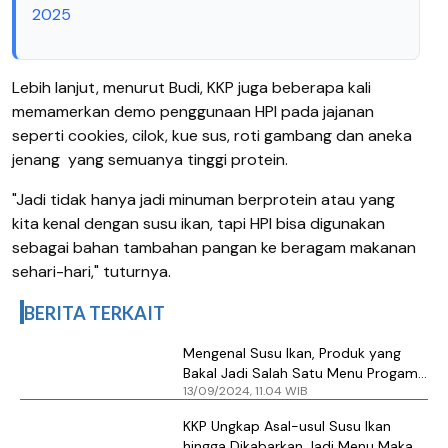
2025
Lebih lanjut, menurut Budi, KKP juga beberapa kali
memamerkan demo penggunaan HPI pada jajanan
seperti cookies, cilok, kue sus, roti gambang dan aneka
jenang
yang semuanya tinggi protein.
"Jadi tidak hanya jadi minuman berprotein atau yang
kita kenal dengan susu ikan, tapi HPI bisa digunakan
sebagai bahan tambahan pangan ke beragam makanan
sehari-hari," tuturnya.
BERITA TERKAIT
Mengenal Susu Ikan, Produk yang
Bakal Jadi Salah Satu Menu Progam
13/09/2024, 11.04 WIB
Makan Bergizi Gratis
KKP Ungkap Asal-usul Susu Ikan
hingga Dikabarkan Jadi Menu Makan