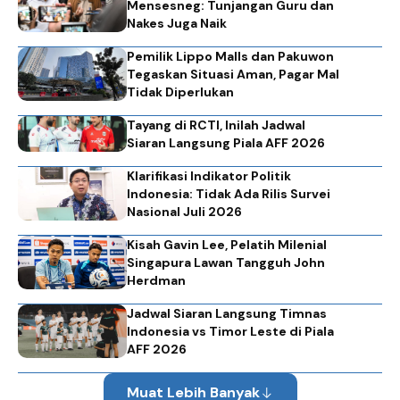
Mensesneg: Tunjangan Guru dan
Nakes Juga Naik
Pemilik Lippo Malls dan Pakuwon
Tegaskan Situasi Aman, Pagar Mal
Tidak Diperlukan
Tayang di RCTI, Inilah Jadwal
Siaran Langsung Piala AFF 2026
Klarifikasi Indikator Politik
Indonesia: Tidak Ada Rilis Survei
Nasional Juli 2026
Kisah Gavin Lee, Pelatih Milenial
Singapura Lawan Tangguh John
Herdman
Jadwal Siaran Langsung Timnas
Indonesia vs Timor Leste di Piala
AFF 2026
Muat Lebih Banyak