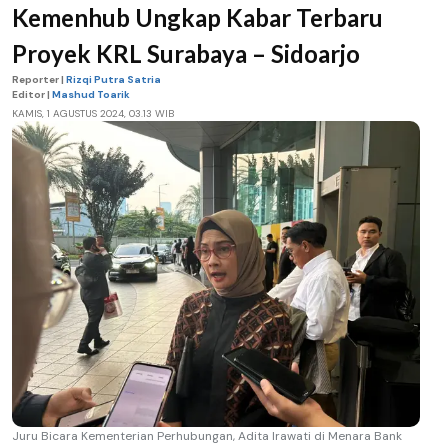
Kemenhub Ungkap Kabar Terbaru
Proyek KRL Surabaya – Sidoarjo
Reporter |
Rizqi Putra Satria
Editor |
Mashud Toarik
KAMIS, 1 AGUSTUS 2024, 03.13 WIB
Juru Bicara Kementerian Perhubungan, Adita Irawati di Menara Bank