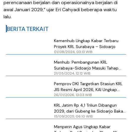
perencanaan berjalan dan operasionalnya berjalan di
awal Januari 2029,” ujar Eri Cahyadi beberapa waktu
lalu.
BERITA TERKAIT
Kemenhub Ungkap Kabar Terbaru
Proyek KRL Surabaya – Sidoarjo
01/08/2024, 03.13 WIB
Menhub: Pembangunan KRL
Surabaya-Sidoarjo Masuki Tahap
21/05/2024, 12.12 WIB
Studi dengan KfW
Pemprov DKI Targetkan Stasiun KRL
JIS Resmi April 2026, KAI Ungkap
26/01/2026, 13.03 WIB
Kabar Terbaru
KRL Jatim Rp 4,1 Triliun Dibangun
2029, dari Gubeng ke Sidoarjo Bakal
15/09/2025, 06.10 WIB
Makin Ngebut
Menperin Agus Ungkap Kabar