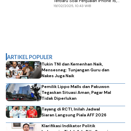
Terbaru Soal Penjualan iPhone 16,
19/02/2025, 10.43 WIB
Ada Kabar Baik?
ARTIKEL POPULER
Tukin TNI dan Kemenhan Naik,
Mensesneg: Tunjangan Guru dan
Nakes Juga Naik
Pemilik Lippo Malls dan Pakuwon
Tegaskan Situasi Aman, Pagar Mal
Tidak Diperlukan
Tayang di RCTI, Inilah Jadwal
Siaran Langsung Piala AFF 2026
Klarifikasi Indikator Politik