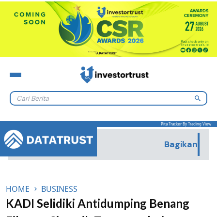
Lewati ke konten
Pita Tracker By Trading View
Bagikan
HOME
BUSINESS
KADI Selidiki Antidumping Benang