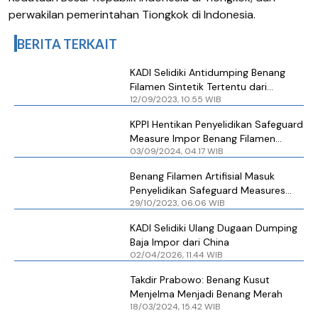
perwakilan pemerintahan Tiongkok di Indonesia
.
BERITA TERKAIT
KADI Selidiki Antidumping Benang
Filamen Sintetik Tertentu dari
12/09/2023, 10.55 WIB
Tiongkok
KPPI Hentikan Penyelidikan Safeguard
Measure Impor Benang Filamen
03/09/2024, 04.17 WIB
Artifisial
Benang Filamen Artifisial Masuk
Penyelidikan Safeguard Measures
29/10/2023, 06.06 WIB
KPPI
KADI Selidiki Ulang Dugaan Dumping
Baja Impor dari China
02/04/2026, 11.44 WIB
Takdir Prabowo: Benang Kusut
Menjelma Menjadi Benang Merah
18/03/2024, 15.42 WIB