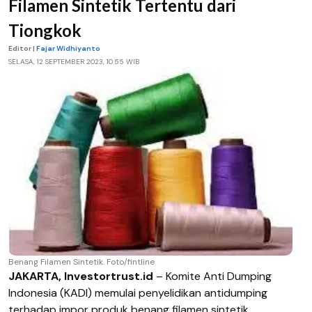
Filamen Sintetik Tertentu dari
Tiongkok
Editor |
Fajar Widhiyanto
SELASA, 12 SEPTEMBER 2023, 10.55 WIB
Benang Filamen Sintetik. Foto/fintline
JAKARTA, Investortrust.id
– Komite Anti Dumping
Indonesia (KADI) memulai penyelidikan antidumping
terhadap impor produk benang filamen sintetik