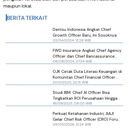
maupun lokal.
BERITA TERKAIT
Dentsu Indonesia Angkat Chief
Growth Officer Baru, Ini Sosoknya
02/04/2024, 12.29 WIB
FWD Insurance Angkat Chief Agency
Officer dan Chief Bancassurance
08/08/2024, 07.24 WIB
Officer
OJK Cetak Duta Literasi Keuangan di
Komunitas Chief Financial Officer
21/01/2025, 22.15 WIB
Club Indonesia
Studi IBM: Chief AI Officer Bisa
Tingkatkan ROI Perusahaan Hingga
18/09/2025, 08.00 WIB
36%
Perkuat Ketahanan Industri, AAJI
Gelar Chief Risk Officer (CRO) Forum
06/05/2026, 12.24 WIB
2026