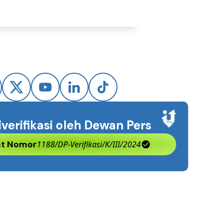
iverifikasi oleh Dewan Pers
kat Nomor
1188/DP-Verifikasi/K/III/2024