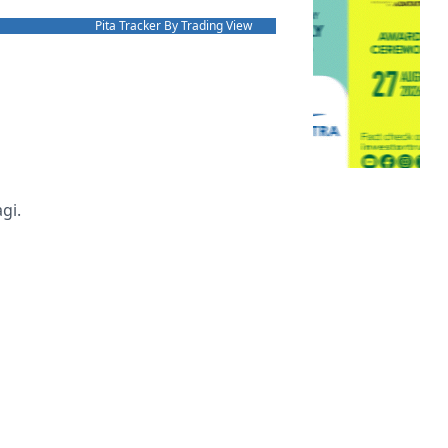
Pita Tracker By Trading View
gi.