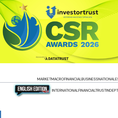
MARKET
MACRO
FINANCIAL
BUSINESS
NATIONAL
E
INTERNATIONAL
FINANCIALTRUST
INDEP