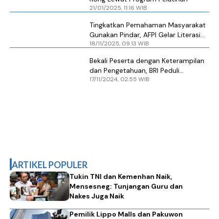
21/01/2025, 11.16 WIB
​Tingkatkan Pemahaman Masyarakat
Gunakan Pindar, AFPI Gelar Literasi
18/11/2025, 09.13 WIB
Keuangan untuk PMI di KJRI Hong
Kong
Bekali Peserta dengan Keterampilan
dan Pengetahuan, BRI Peduli
17/11/2024, 02.55 WIB
Berdayakan Eks Pekerja Migran
Indonesia (PMI)
ARTIKEL POPULER
Tukin TNI dan Kemenhan Naik,
Mensesneg: Tunjangan Guru dan
Nakes Juga Naik
Pemilik Lippo Malls dan Pakuwon