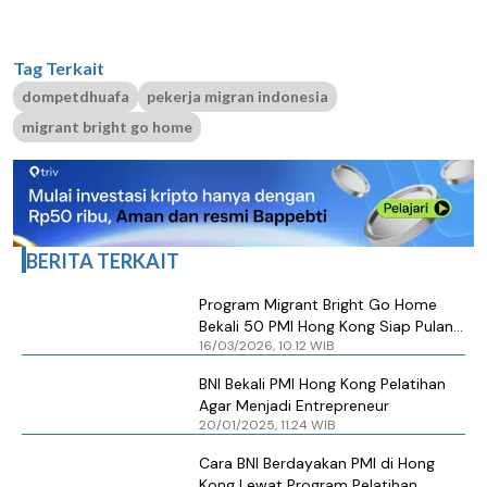
Tag Terkait
dompetdhuafa
pekerja migran indonesia
migrant bright go home
BERITA TERKAIT
Program Migrant Bright Go Home
Bekali 50 PMI Hong Kong Siap Pulang
16/03/2026, 10.12 WIB
dan Berwirausaha
BNI Bekali PMI Hong Kong Pelatihan
Agar Menjadi Entrepreneur
20/01/2025, 11.24 WIB
Cara BNI Berdayakan PMI di Hong
Kong Lewat Program Pelatihan