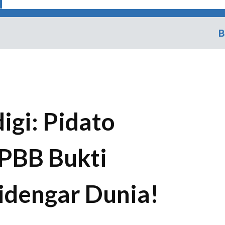
B
gi: Pidato
PBB Bukti
idengar Dunia!