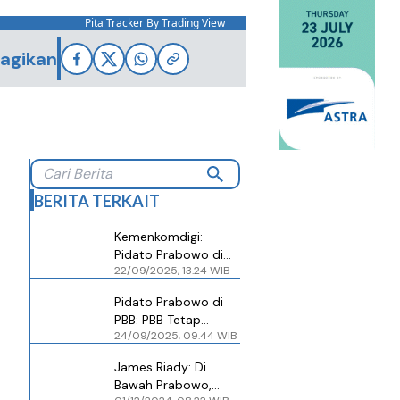
Pita Tracker By Trading View
agikan
BERITA TERKAIT
Kemenkomdigi:
Pidato Prabowo di
22/09/2025, 13.24 WIB
PBB Bukti Indonesia
Didengar Dunia!
Pidato Prabowo di
PBB: PBB Tetap
24/09/2025, 09.44 WIB
Penting, Indonesia
Kembali ke Diplomasi
James Riady: Di
Multilateral”
Bawah Prabowo,