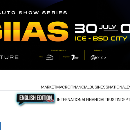
MARKET
MACRO
FINANCIAL
BUSINESS
NATIONAL
E
INTERNATIONAL
FINANCIALTRUST
INDEP