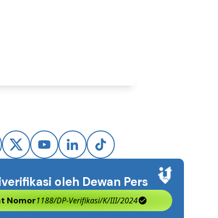
 2026
iverifikasi oleh Dewan Pers
kat Nomor
1188/DP-Verifikasi/K/III/2024