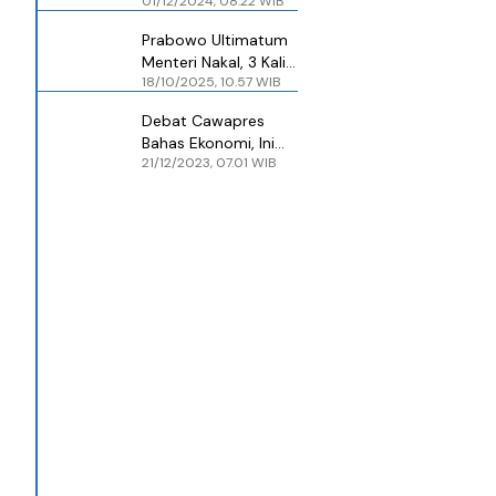
01/12/2024, 08.22 WIB
Indonesia Kian
Didengar di Luar
Prabowo Ultimatum
Negeri
Menteri Nakal, 3 Kali
18/10/2025, 10.57 WIB
Peringatan Tak
Didengar Langsung
Debat Cawapres
Reshuffle
Bahas Ekonomi, Ini
21/12/2023, 07.01 WIB
yang Ingin Didengar
Pengusaha