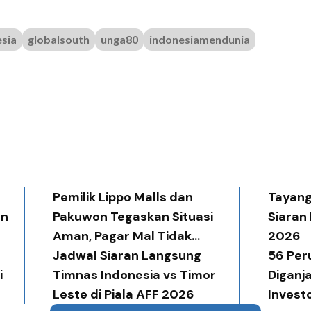
sia
globalsouth
unga80
indonesiamendunia
Pemilik Lippo Malls dan
Tayang 
an
Pakuwon Tegaskan Situasi
Siaran
Aman, Pagar Mal Tidak
2026
Diperlukan
Jadwal Siaran Langsung
56 Per
i
Timnas Indonesia vs Timor
Diganj
Leste di Piala AFF 2026
Invest