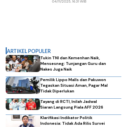
04/11/2025, 16.31 WIB
Pahlawan Soeharto
ARTIKEL POPULER
Tukin TNI dan Kemenhan Naik,
Mensesneg: Tunjangan Guru dan
Nakes Juga Naik
Pemilik Lippo Malls dan Pakuwon
Tegaskan Situasi Aman, Pagar Mal
Tidak Diperlukan
Tayang di RCTI, Inilah Jadwal
Siaran Langsung Piala AFF 2026
Klarifikasi Indikator Politik
Indonesia: Tidak Ada Rilis Survei