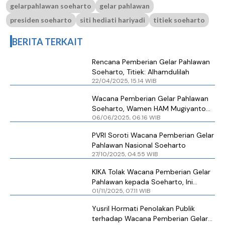
gelarpahlawan soeharto
gelar pahlawan
presiden soeharto
siti hediati hariyadi
titiek soeharto
BERITA TERKAIT
Rencana Pemberian Gelar Pahlawan
Soeharto, Titiek: Alhamdulilah
22/04/2025, 15.14 WIB
Wacana Pemberian Gelar Pahlawan
Soeharto, Wamen HAM Mugiyanto
06/06/2025, 06.16 WIB
Hargai Pendapat Publik
PVRI Soroti Wacana Pemberian Gelar
Pahlawan Nasional Soeharto
27/10/2025, 04.55 WIB
KIKA Tolak Wacana Pemberian Gelar
Pahlawan kepada Soeharto, Ini
01/11/2025, 07.11 WIB
Alasannya
Yusril Hormati Penolakan Publik
terhadap Wacana Pemberian Gelar