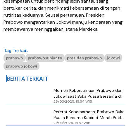
kesempatan untuk berbincang lebih santai, saling
bertukar cerita, dan menikmati kebersamaan di tengah
rutinitas keduanya. Seusai pertemuan, Presiden
Prabowo mengantarkan Jokowi menuju kendaraan yang
membawanya meninggalkan Istana Merdeka.
Tag Terkait
prabowo
prabowosubianto
presiden prabowo
jokowi
prabowo jokowi
BERITA TERKAIT
Momen Kebersamaan Prabowo dan
Jokowi saat Buka Puasa Bersama di
26/03/2025, 15.54 WIB
Istana
Pererat Kebersamaan, Prabowo Buka
Puasa Bersama Kabinet Merah Putih
21/03/2025, 18.57 WIB