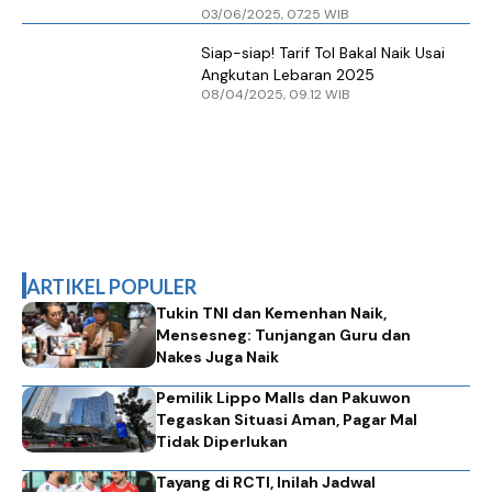
03/06/2025, 07.25 WIB
dan Sumatera
Siap-siap! Tarif Tol Bakal Naik Usai
Angkutan Lebaran 2025
08/04/2025, 09.12 WIB
ARTIKEL POPULER
Tukin TNI dan Kemenhan Naik,
Mensesneg: Tunjangan Guru dan
Nakes Juga Naik
Pemilik Lippo Malls dan Pakuwon
Tegaskan Situasi Aman, Pagar Mal
Tidak Diperlukan
Tayang di RCTI, Inilah Jadwal