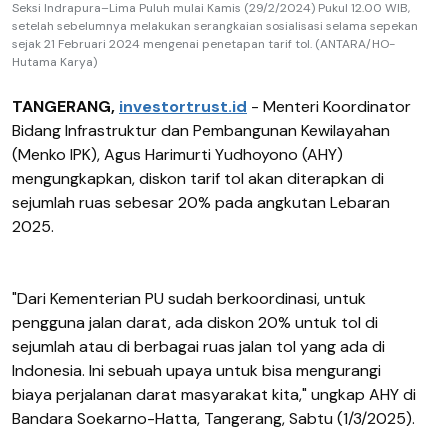
Seksi Indrapura–Lima Puluh mulai Kamis (29/2/2024) Pukul 12.00 WIB,
setelah sebelumnya melakukan serangkaian sosialisasi selama sepekan
sejak 21 Februari 2024 mengenai penetapan tarif tol. (ANTARA/HO-
Hutama Karya)
TANGERANG,
investortrust.id
- Menteri Koordinator
Bidang Infrastruktur dan Pembangunan Kewilayahan
(Menko IPK), Agus Harimurti Yudhoyono (AHY)
mengungkapkan, diskon tarif tol akan diterapkan di
sejumlah ruas sebesar 20% pada angkutan Lebaran
2025.
"Dari Kementerian PU sudah berkoordinasi, untuk
pengguna jalan darat, ada diskon 20% untuk tol di
sejumlah atau di berbagai ruas jalan tol yang ada di
Indonesia. Ini sebuah upaya untuk bisa mengurangi
biaya perjalanan darat masyarakat kita," ungkap AHY di
Bandara Soekarno-Hatta, Tangerang, Sabtu (1/3/2025).