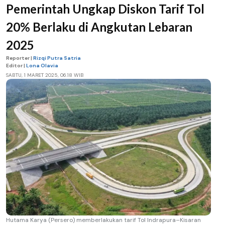
Pemerintah Ungkap Diskon Tarif Tol
20% Berlaku di Angkutan Lebaran
2025
Reporter |
Rizqi Putra Satria
Editor |
Lona Olavia
SABTU, 1 MARET 2025, 06.18 WIB
Hutama Karya (Persero) memberlakukan tarif Tol Indrapura–Kisaran