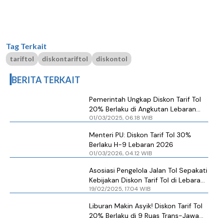
Tag Terkait
tariftol
diskontariftol
diskontol
BERITA TERKAIT
Pemerintah Ungkap Diskon Tarif Tol
20% Berlaku di Angkutan Lebaran
01/03/2025, 06.18 WIB
2025
Menteri PU: Diskon Tarif Tol 30%
Berlaku H-9 Lebaran 2026
01/03/2026, 04.12 WIB
Asosiasi Pengelola Jalan Tol Sepakati
Kebijakan Diskon Tarif Tol di Lebaran
19/02/2025, 17.04 WIB
2025
Liburan Makin Asyik! Diskon Tarif Tol
20% Berlaku di 9 Ruas Trans-Jawa