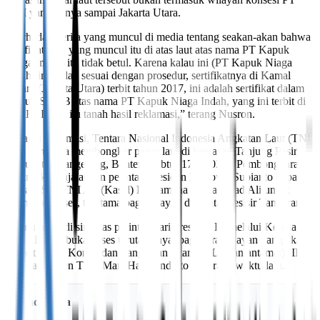
KNI yang hanya sampai Jakarta Utara.
“Terhadap berita yang muncul di media tentang seakan-akan bahwa
sertifikat atau yang muncul itu di atas laut atas nama PT Kapuk
Niaga Indah, itu tidak betul. Karena kalau ini (PT Kapuk Niaga
Indah) ini sudah sesuai dengan prosedur, sertifikatnya di Kamal
Muara (Jakarta Utara) terbit tahun 2017, ini adalah sertifikat dalam
bentuk SHGB atas nama PT Kapuk Niaga Indah, yang ini terbit di
atas HPL dan itu tanah hasil reklamasi,” terang Nusron.
Sebagai informasi, Tentara Nasional Indonesia Angkatan Laut (TNI
AL) berupaya membongkar pagar laut di kawasan Tanjung Pasir,
Kabupaten Tangerang, Banten, Sabtu (17/1/2025). Pembongkaran
ini untuk menjalankan perintah Presiden Prabowo Subianto kepada
Kepala Staf TNI AL (Kasal) Laksamana Muhammad Ali untuk
membuka akses, terutama bagi nelayan di sekitar pesisir Tangerang.
“Kami hadir di sini atas perintah dari presiden RI melalui Kepala
Staf AL membuka akses terutamanya, bagi para nelayan yang akan
melaut,” kata Komandan Pangkalan Utama AL (Danlantamal) III
Jakarta Brigjen TNI (Mar) Harry Indarto beberapa waktu lalu.
Baca Juga