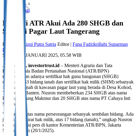
Home
national
Menteri ATR Akui Ada 280 SHGB dan
SHM di Pagar Laut Tangerang
Reporter |
Rizqi Putra Satria
Editor |
Fana Fadzikrillahi Suparman
Putra
SENIN, 20 JANUARI 2025, 05.58 WIB
JAKARTA, investortrust.id
– Menteri Agraria dan Tata
Ruang/Kepala Badan Pertanahan Nasional (ATR/BPN)
membenarkan adanya sertifikat hak guna bangunan (SHGB)
sebanyak 263 bidang tanah dan sertifikat hak milik (SHM) sebanyak
17 bidang tanah di kawasan pagar laut yang berada di Desa Kohod,
Tangerang, Banten. Nusron membeberkan 234 SHGB atas nama
PT Intan Agung Makmur dan 20 SHGB atas nama PT Cahaya Inti
Sentosa.
"Kemudian atas nama perseorangan sebanyak sembilan bidang. Ada
juga SHM, surat hak milik, atas 17 bidang (tanah),” ungkap Nusron
saat konferensi pers di kantor Kementerian ATR/BPN, Jakarta
Selatan, Senin (20/1/2025).