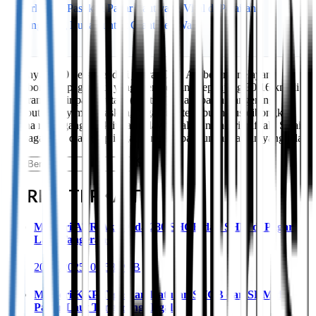
Airlangga Pastikan Pagar Laut yang Viral di Perairan
Tangerang Bukan untuk Giant Sea Wall
Sebanyak 600 personel dari jajaran TNI AL beserta nelayan
membongkar pagar laut yang membentang sepanjang 30,16 km di
perairan pesisir pantai utara (pantura), Kabupaten Tangerang
tersebut. Harry menjelaskan, pagar laut tersebut harus dibongkar
karena mengganggu aktivitas nelayan dalam mencari nafkah. Selain
itu, pagar laut dianggap ilegal karena dibangun tanpa izin yang jelas.
BERITA TERKAIT
Menteri ATR Akui Ada 280 SHGB dan SHM di Pagar
Laut Tangerang
20/01/2025, 05.58 WIB
Menteri KKP Tegaskan Ratusan SHGB dan SHM di
Pagar Laut Tangerang Ilegal