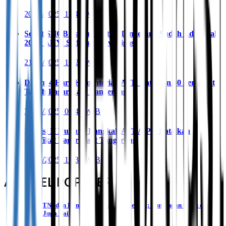
20/01/2025, 11.47 WIB
Sebut SHGB Pagar Laut di Tangerang Sudah Ada Sejak
2023, AHY: Sedang Diinvestigasi
21/01/2025, 16.26 WIB
Dalam 4 Hari, Kementerian ATR Batalkan 50 Sertifikat
Tanah Pagar Laut Tangerang
30/01/2025, 07.46 WIB
Komisi II Dukung Langkah ATR/BPN Batalkan
Sertifikat Pagar Laut Tangerang
30/01/2025, 12.39 WIB
ARTIKEL POPULER
Tukin TNI dan Kemenhan Naik, Mensesneg: Tunjangan Guru dan
Nakes Juga Naik