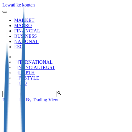
Lewati ke konten
MARKET
MACRO
FINANCIAL
BUSINESS
NATIONAL
ESG
INTERNATIONAL
FINANCIALTRUST
INDEPTH
LIFESTYLE
FOTO
Pita Tracker By Trading View
Bagikan