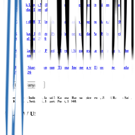
Pemilik Lippo Malls dan Pakuwon Tegaskan Situasi Aman, Pagar
Mal Tidak Diperlukan
Tayang di RCTI, Inilah Jadwal Siaran Langsung Piala AFF 2026
Klarifikasi Indikator Politik Indonesia: Tidak Ada Rilis Survei
Nasional Juli 2026
Kisah Gavin Lee, Pelatih Milenial Singapura Lawan Tangguh John
Herdman
Jadwal Siaran Langsung Timnas Indonesia vs Timor Leste di Piala
AFF 2026
Muat Lebih Banyak
The Convergence Indonesia, lantai 5. Kawasan Rasuna Epicentrum, Jl. HR Rasuna Said,
Karet, Kuningan, Setiabudi, Jakarta Pusat, 12940.
FOLLOW US