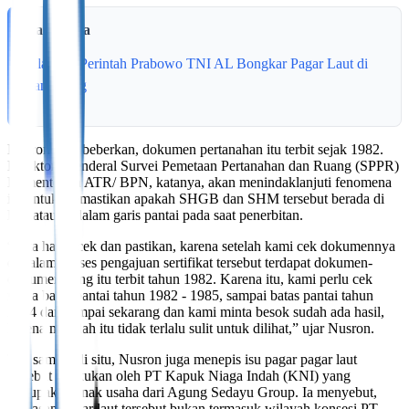
Baca Juga
Jalankan Perintah Prabowo TNI AL Bongkar Pagar Laut di
Tangerang
Nusron membeberkan, dokumen pertanahan itu terbit sejak 1982.
Direktorat Jenderal Survei Pemetaan Pertanahan dan Ruang (SPPR)
Kementerian ATR/ BPN, katanya, akan menindaklanjuti fenomena
ini untuk memastikan apakah SHGB dan SHM tersebut berada di
luar atau di dalam garis pantai pada saat penerbitan.
“Kita harus cek dan pastikan, karena setelah kami cek dokumennya
di dalam proses pengajuan sertifikat tersebut terdapat dokumen-
dokumen yang itu terbit tahun 1982. Karena itu, kami perlu cek
mana batas pantai tahun 1982 - 1985, sampai batas pantai tahun
2024 dan sampai sekarang dan kami minta besok sudah ada hasil,
karena masalah itu tidak terlalu sulit untuk dilihat,” ujar Nusron.
Tak sampai di situ, Nusron juga menepis isu pagar pagar laut
tersebut dilakukan oleh PT Kapuk Niaga Indah (KNI) yang
merupakan anak usaha dari Agung Sedayu Group. Ia menyebut,
kawasan pagar laut tersebut bukan termasuk wilayah konsesi PT