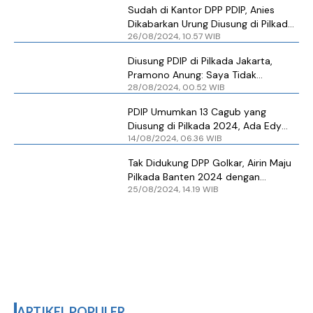
Sudah di Kantor DPP PDIP, Anies
Dikabarkan Urung Diusung di Pilkada
26/08/2024, 10.57 WIB
Jakarta 2024
Diusung PDIP di Pilkada Jakarta,
Pramono Anung: Saya Tidak
28/08/2024, 00.52 WIB
Meminta dan Berharap
PDIP Umumkan 13 Cagub yang
Diusung di Pilkada 2024, Ada Edy
14/08/2024, 06.36 WIB
Rahmayadi
Tak Didukung DPP Golkar, Airin Maju
Pilkada Banten 2024 dengan
25/08/2024, 14.19 WIB
Diusung PDIP
ARTIKEL POPULER