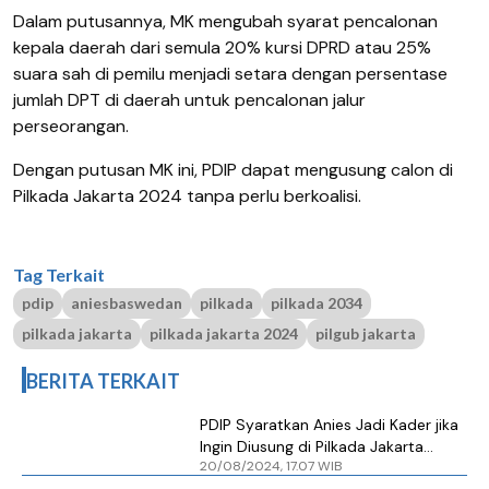
Dalam putusannya, MK mengubah syarat pencalonan
kepala daerah dari semula 20% kursi DPRD atau 25%
suara sah di pemilu menjadi setara dengan persentase
jumlah DPT di daerah untuk pencalonan jalur
perseorangan.
Dengan putusan MK ini, PDIP dapat mengusung calon di
Pilkada Jakarta 2024 tanpa perlu berkoalisi.
Tag Terkait
pdip
aniesbaswedan
pilkada
pilkada 2034
pilkada jakarta
pilkada jakarta 2024
pilgub jakarta
BERITA TERKAIT
PDIP Syaratkan Anies Jadi Kader jika
Ingin Diusung di Pilkada Jakarta
20/08/2024, 17.07 WIB
2024