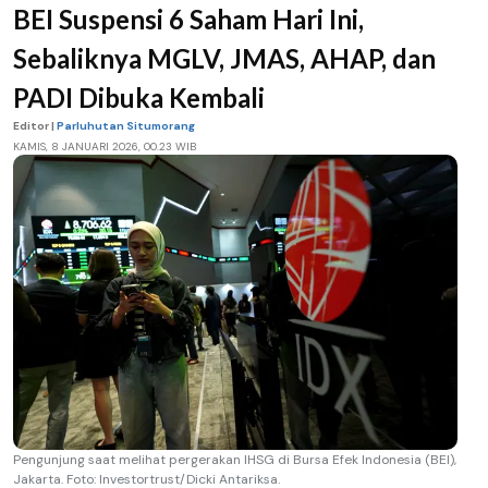
BEI Suspensi 6 Saham Hari Ini,
Sebaliknya MGLV, JMAS, AHAP, dan
PADI Dibuka Kembali
Editor |
Parluhutan Situmorang
KAMIS, 8 JANUARI 2026, 00.23 WIB
Pengunjung saat melihat pergerakan IHSG di Bursa Efek Indonesia (BEI),
Jakarta. Foto: Investortrust/Dicki Antariksa.