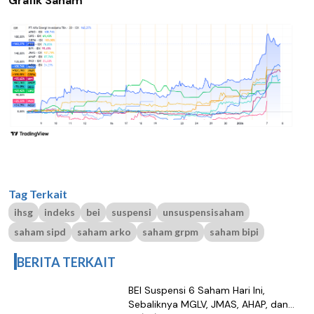
Grafik Saham
Tag Terkait
ihsg
indeks
bei
suspensi
unsuspensisaham
saham sipd
saham arko
saham grpm
saham bipi
BERITA TERKAIT
BEI Suspensi 6 Saham Hari Ini,
Sebaliknya MGLV, JMAS, AHAP, dan