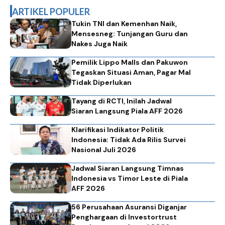
ARTIKEL POPULER
Tukin TNI dan Kemenhan Naik,
Mensesneg: Tunjangan Guru dan
Nakes Juga Naik
Pemilik Lippo Malls dan Pakuwon
Tegaskan Situasi Aman, Pagar Mal
Tidak Diperlukan
Tayang di RCTI, Inilah Jadwal
Siaran Langsung Piala AFF 2026
Klarifikasi Indikator Politik
Indonesia: Tidak Ada Rilis Survei
Nasional Juli 2026
Jadwal Siaran Langsung Timnas
Indonesia vs Timor Leste di Piala
AFF 2026
56 Perusahaan Asuransi Diganjar
Penghargaan di Investortrust