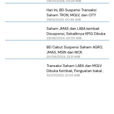
08/01/2026, 00.23 WIB
PADI Dibuka Kembali
Hari Ini, BEI Suspensi Transaksi
Saham TRON, MGLV, dan CITY
09/12/2025, 00.46 WIB
Saham JMAS dan LABA kembali
Disuspensi, Sebaliknya KPIG Dibuka
23/08/2024, 00.55 WIB
BEI Cabut Suspensi Saham AGRO,
JMAS, MSIN dan NICK
20/08/2024, 23.31 WIB
Transaksi Saham LABA dan MGLV
Dibuka Kembali, Penguatan bakal
10/07/2025, 01.05 WIB
Berlanjut?