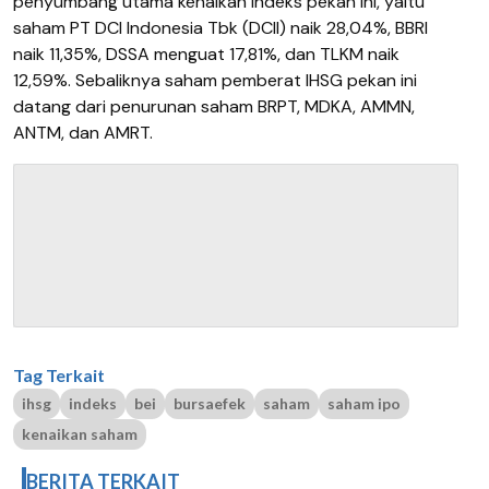
penyumbang utama kenaikan indeks pekan ini, yaitu
saham PT DCI Indonesia Tbk (DCII) naik 28,04%, BBRI
naik 11,35%, DSSA menguat 17,81%, dan TLKM naik
12,59%. Sebaliknya saham pemberat IHSG pekan ini
datang dari penurunan saham BRPT, MDKA, AMMN,
ANTM, dan AMRT.
Tag Terkait
ihsg
indeks
bei
bursaefek
saham
saham ipo
kenaikan saham
BERITA TERKAIT