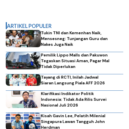
ARTIKEL POPULER
Tukin TNI dan Kemenhan Naik,
Mensesneg: Tunjangan Guru dan
Nakes Juga Naik
Pemilik Lippo Malls dan Pakuwon
Tegaskan Situasi Aman, Pagar Mal
Tidak Diperlukan
Tayang di RCTI, Inilah Jadwal
Siaran Langsung Piala AFF 2026
Klarifikasi Indikator Politik
Indonesia: Tidak Ada Rilis Survei
Nasional Juli 2026
Kisah Gavin Lee, Pelatih Milenial
Singapura Lawan Tangguh John
Herdman