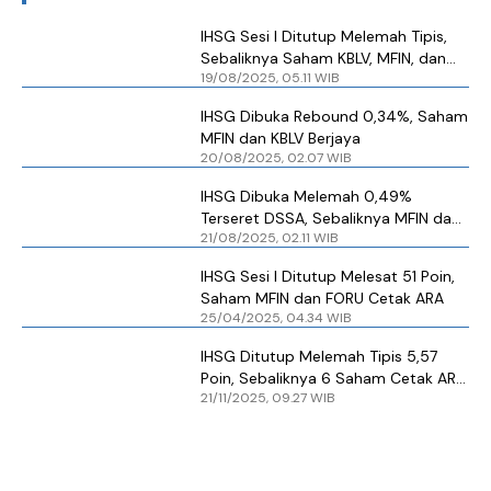
IHSG Sesi I Ditutup Melemah Tipis,
Sebaliknya Saham KBLV, MFIN, dan
19/08/2025, 05.11 WIB
MINE Cetak ARA
IHSG Dibuka Rebound 0,34%, Saham
MFIN dan KBLV Berjaya
20/08/2025, 02.07 WIB
IHSG Dibuka Melemah 0,49%
Terseret DSSA, Sebaliknya MFIN dan
21/08/2025, 02.11 WIB
SOSS Cetak ARA
IHSG Sesi I Ditutup Melesat 51 Poin,
Saham MFIN dan FORU Cetak ARA
25/04/2025, 04.34 WIB
IHSG Ditutup Melemah Tipis 5,57
Poin, Sebaliknya 6 Saham Cetak ARA
21/11/2025, 09.27 WIB
Dipimpin BUKK hingga BOGA