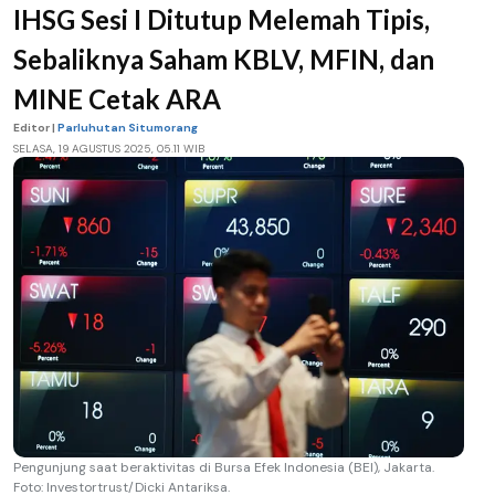
IHSG Sesi I Ditutup Melemah Tipis,
Sebaliknya Saham KBLV, MFIN, dan
MINE Cetak ARA
Editor |
Parluhutan Situmorang
SELASA, 19 AGUSTUS 2025, 05.11 WIB
Pengunjung saat beraktivitas di Bursa Efek Indonesia (BEI), Jakarta.
Foto: Investortrust/Dicki Antariksa.