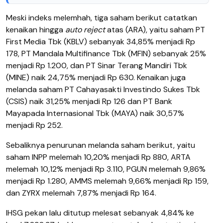
Meski indeks melemhah, tiga saham berikut catatkan
kenaikan hingga
auto reject
atas (ARA), yaitu saham PT
First Media Tbk (KBLV) sebanyak 34,85% menjadi Rp
178, PT Mandala Multifinance Tbk (MFIN) sebanyak 25%
menjadi Rp 1.200, dan PT Sinar Terang Mandiri Tbk
(MINE) naik 24,75% menjadi Rp 630. Kenaikan juga
melanda saham PT Cahayasakti Investindo Sukes Tbk
(CSIS) naik 31,25% menjadi Rp 126 dan PT Bank
Mayapada Internasional Tbk (MAYA) naik 30,57%
menjadi Rp 252.
Sebaliknya penurunan melanda saham berikut, yaitu
saham INPP melemah 10,20% menjadi Rp 880, ARTA
melemah 10,12% menjadi Rp 3.110, PGUN melemah 9,86%
menjadi Rp 1.280, AMMS melemah 9,66% menjadi Rp 159,
dan ZYRX melemah 7,87% menjadi Rp 164.
IHSG pekan lalu ditutup melesat sebanyak 4,84% ke