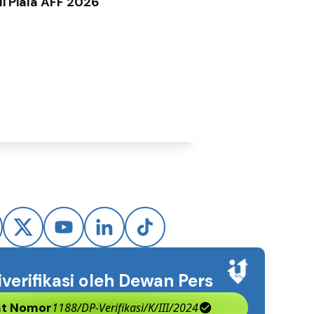
di Piala AFF 2026
iverifikasi oleh Dewan Pers
kat Nomor
1188/DP-Verifikasi/K/III/2024