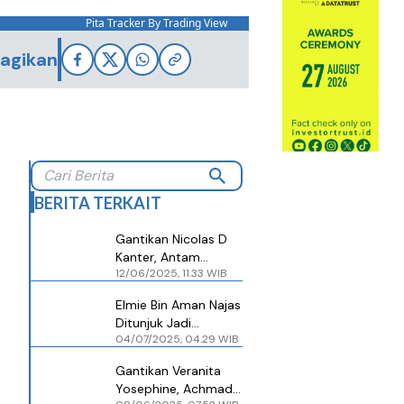
Pita Tracker By Trading View
agikan
BERITA TERKAIT
Gantikan Nicolas D
Kanter, Antam
12/06/2025, 11.33 WIB
(ANTM) Angkat Dirut
Achmad Ardianto
Elmie Bin Aman Najas
Ditunjuk Jadi
04/07/2025, 04.29 WIB
Nakhoda Baru Allianz
Life Syariah Gantikan
Gantikan Veranita
Achmad K Permana
Yosephine, Achmad