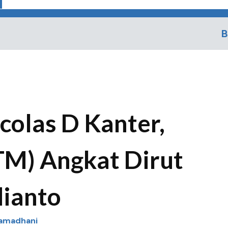
B
colas D Kanter,
M) Angkat Dirut
ianto
Ramadhani