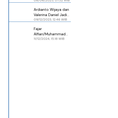
08/06/2025, 07.52 WIB
Sadikin Ditunjuk jadi
Plt Dirut Indonesia
Ardianto Wijaya dan
AirAsia
Valerina Daniel Jadi
09/12/2023, 12.46 WIB
Moderator Debat
Perdana Pilpres 2024
Fajar
Alfian/Muhammad
11/12/2024, 15.18 WIB
Rian Ardianto Puji
Sabar Karyaman
Gutama/Moh Reza
Pahlevi Isfahani