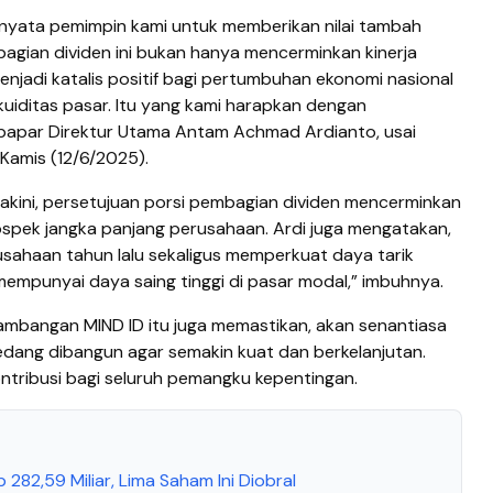
 nyata pemimpin kami untuk memberikan nilai tambah
gian dividen ini bukan hanya mencerminkan kinerja
enjadi katalis positif bagi pertumbuhan ekonomi nasional
ikuiditas pasar. Itu yang kami harapkan dengan
” papar Direktur Utama Antam Achmad Ardianto, usai
 Kamis (12/6/2025).
kini, persetujuan porsi pembagian dividen mencerminkan
spek jangka panjang perusahaan. Ardi juga mengatakan,
sahaan tahun lalu sekaligus memperkuat daya tarik
empunyai daya saing tinggi di pasar modal,” imbuhnya.
mbangan MIND ID itu juga memastikan, akan senantiasa
edang dibangun agar semakin kuat dan berkelanjutan.
ntribusi bagi seluruh pemangku kepentingan.
p 282,59 Miliar, Lima Saham Ini Diobral