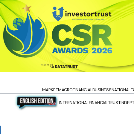
MARKET
MACRO
FINANCIAL
BUSINESS
NATIONAL
E
INTERNATIONAL
FINANCIALTRUST
INDEP