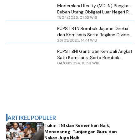
Modernland Realty (MDLN) Pangkas
Beban Utang Obligasi Luar Negeri Rp
17/04/2025, 01.53 WIB
1,7 Triliun Melalui 'Buyback and
Exchange Offer'
RUPST BTN Rombak Jajaran Direksi
dan Komisaris Serta Bagikan Dividen
26/03/2025, 14.41 WIB
25%
RUPST BNI Ganti dan Kembali Angkat
Satu Komisaris, Serta Rombak
04/03/2024, 10.59 WIB
Direksi
ARTIKEL POPULER
Tukin TNI dan Kemenhan Naik,
Mensesneg: Tunjangan Guru dan
Nakes Juga Naik