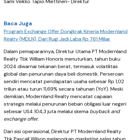
Sami Veikko Tapio Miettinen
- Direktur
Baca Juga
Program Exchange Offer Dongkrak Kinerja Modernland
Realty (MDLN), Dari Rugi Jadi Laba Rp 761 Miliar
Dalam pemaparannya,
Direktur Utama PT Modernland
Realty Tbk William Honoris
menuturkan, tahun buku
2024 diwarnai tekanan berat, termasuk volatilitas
global dan penurunan daya beli domestik. Perseroan
sendiri mencatat pendapatan usaha sebesar Rp 1,02
triliun atau turun 11,69% secara tahunan (YoY). Meski
demikian, Modernland
Realty
mencatat capaian
strategis melalui penurunan beban obligasi luar negeri
sebesar US4 104,3 juta melalui skema
buyback and
exchange offer.
Dari sisi operasional,
Direktur PT Modernland Realty
Tbk
Pascall Wilson
melaporkan
marketing sales
tahun