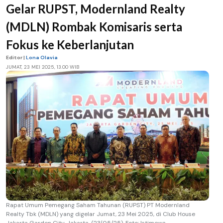
Gelar RUPST, Modernland Realty
(MDLN) Rombak Komisaris serta
Fokus ke Keberlanjutan
Editor |
Lona Olavia
JUMAT, 23 MEI 2025, 13.00 WIB
Rapat Umum Pemegang Saham Tahunan (RUPST) PT Modernland
Realty Tbk (MDLN) yang digelar Jumat, 23 Mei 2025, di Club House
Jakarta Garden City, Jakarta. (23/05/25). Foto: Istimewa