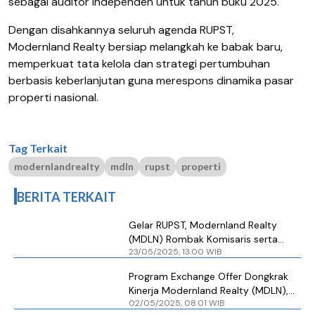
sebagai auditor independen untuk tahun buku
2025.
Dengan disahkannya seluruh agenda
RUPST
,
Modernland Realty bersiap melangkah ke babak baru,
memperkuat tata kelola dan strategi pertumbuhan
berbasis keberlanjutan guna merespons dinamika pasar
properti nasional.
Tag Terkait
modernlandrealty
mdln
rupst
properti
BERITA TERKAIT
Gelar RUPST, Modernland Realty
(MDLN) Rombak Komisaris serta
23/05/2025, 13.00 WIB
Fokus ke Keberlanjutan
Program Exchange Offer Dongkrak
Kinerja Modernland Realty (MDLN),
02/05/2025, 08.01 WIB
Dari Rugi Jadi Laba Rp 761 Miliar