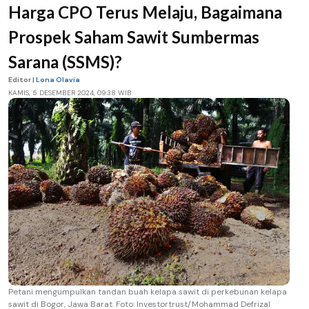
Harga CPO Terus Melaju, Bagaimana
Prospek Saham Sawit Sumbermas
Sarana (SSMS)?
Editor |
Lona Olavia
KAMIS, 5 DESEMBER 2024, 09.38 WIB
Petani mengumpulkan tandan buah kelapa sawit di perkebunan kelapa
sawit di Bogor, Jawa Barat. Foto: Investortrust/Mohammad Defrizal