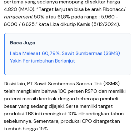
pertama yang sedianya menopang di sekitar harga
4.820 (MA10). “Target lanjutan bisa ke arah Fibonacc
i
retracement
50% atau 61,8% pada range : 5.960 -
6.000 / 6.625,” kata Liza dikutip Kamis (5/12/2024).
Baca Juga
Laba Melesat 60,79%, Sawit Sumbermas (SSMS)
Yakin Pertumbuhan Berlanjut
Di sisi lain, PT Sawit Sumbermas Sarana Tbk (SSMS)
telah mengklaim bahwa 100 persen RSPO dan memiliki
potensi meraih kontrak dengan beberapa pembeli
besar yang sedang dijajaki. Serta memiliki target
produksi TBS inti meningkat 10% dibandingkan tahun
sebelumnya. Sementara, produksi CPO ditargetkan
tumbuh hingga 15%.