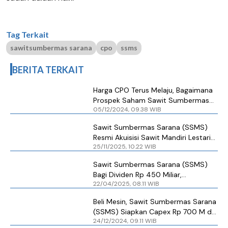
Tag Terkait
sawitsumbermas sarana
cpo
ssms
BERITA TERKAIT
Harga CPO Terus Melaju, Bagaimana
Prospek Saham Sawit Sumbermas
05/12/2024, 09.38 WIB
Sarana (SSMS)?
Sawit Sumbermas Sarana (SSMS)
Resmi Akuisisi Sawit Mandiri Lestari
25/11/2025, 10.22 WIB
Senilai Rp 1,6 Triliun
Sawit Sumbermas Sarana (SSMS)
Bagi Dividen Rp 450 Miliar,
22/04/2025, 08.11 WIB
Kembangkan Hilirisasi
Beli Mesin, Sawit Sumbermas Sarana
(SSMS) Siapkan Capex Rp 700 M di
24/12/2024, 09.11 WIB
2025