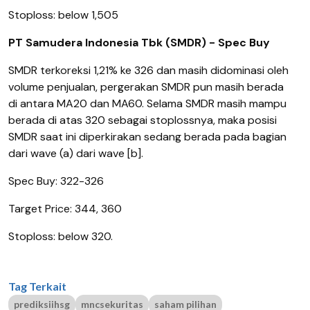
Stoploss: below 1,505
PT Samudera Indonesia Tbk (SMDR) - Spec Buy
SMDR terkoreksi 1,21% ke 326 dan masih didominasi oleh
volume penjualan, pergerakan SMDR pun masih berada
di antara MA20 dan MA60.
Selama SMDR masih mampu
berada di atas 320 sebagai stoplossnya, maka posisi
SMDR saat ini diperkirakan sedang berada pada bagian
dari wave (a) dari wave [b].
Spec Buy: 322-326
Target Price: 344, 360
Stoploss: below 320.
Tag Terkait
prediksiihsg
mncsekuritas
saham pilihan