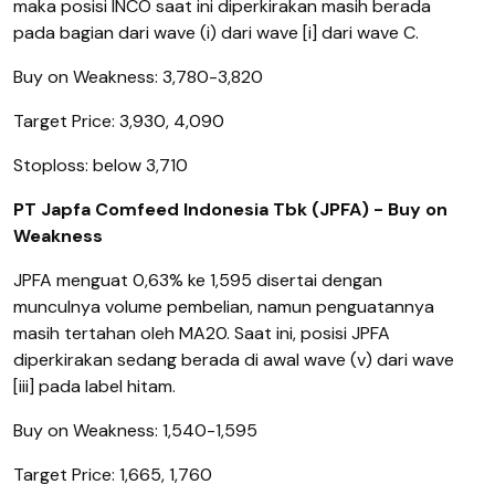
maka posisi INCO saat ini diperkirakan masih berada
pada bagian dari wave (i) dari wave [i] dari wave C.
Buy on Weakness: 3,780-3,820
Target Price: 3,930, 4,090
Stoploss: below 3,710
PT Japfa Comfeed Indonesia Tbk (JPFA) - Buy on
Weakness
JPFA menguat 0,63% ke 1,595 disertai dengan
munculnya volume pembelian, namun penguatannya
masih tertahan oleh MA20.
Saat ini, posisi JPFA
diperkirakan sedang berada di awal wave (v) dari wave
[iii] pada label hitam.
Buy on Weakness: 1,540-1,595
Target Price: 1,665, 1,760