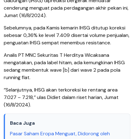
Gabungan (IHSG) diprediksi bergerak mendatar
cenderung menguat pada perdagangan akhir pekan ini,
Jumat (16/8/2024).
Sebelumnya, pada Kamis kemarin IHSG ditutup koreksi
sebesar 0,36% ke level 7.409 disertai volume penjualan,
penguatan IHSG sempat menembus resistance.
Analis PT MNC Sekuritas T Herditya Wicaksana
mengatakan, pada label hitam, ada kemungkinan IHSG
sedang membentuk wave [b] dari wave 2 pada pola
running flat.
‘’Selanjutnya, IHSG akan terkoreksi ke rentang area
7.027 – 7.218,’’ ulas Didiet dalam riset harian, Jumat
(16/8/2024).
Baca Juga
Pasar Saham Eropa Menguat, Didorong oleh