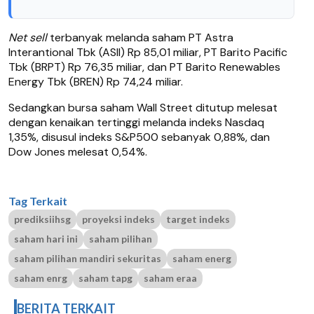
Net sell
terbanyak melanda saham PT Astra
Interantional Tbk (ASII) Rp 85,01 miliar, PT Barito Pacific
Tbk (BRPT) Rp 76,35 miliar, dan PT Barito Renewables
Energy Tbk (BREN) Rp 74,24 miliar.
Sedangkan bursa saham Wall Street ditutup melesat
dengan kenaikan tertinggi melanda indeks Nasdaq
1,35%, disusul indeks S&P500 sebanyak 0,88%, dan
Dow Jones melesat 0,54%.
Tag Terkait
prediksiihsg
proyeksi indeks
target indeks
saham hari ini
saham pilihan
saham pilihan mandiri sekuritas
saham energ
saham enrg
saham tapg
saham eraa
BERITA TERKAIT