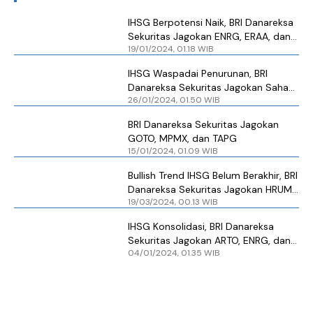
IHSG Berpotensi Naik, BRI Danareksa
Sekuritas Jagokan ENRG, ERAA, dan
19/01/2024, 01.18 WIB
TAPG
IHSG Waspadai Penurunan, BRI
Danareksa Sekuritas Jagokan Saham
26/01/2024, 01.50 WIB
AGII, TAPG, dan HRUM
BRI Danareksa Sekuritas Jagokan
GOTO, MPMX, dan TAPG
15/01/2024, 01.09 WIB
Bullish Trend IHSG Belum Berakhir, BRI
Danareksa Sekuritas Jagokan HRUM
19/03/2024, 00.13 WIB
dan ENRG
IHSG Konsolidasi, BRI Danareksa
Sekuritas Jagokan ARTO, ENRG, dan
04/01/2024, 01.35 WIB
AGRO