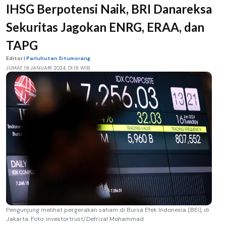
IHSG Berpotensi Naik, BRI Danareksa
Sekuritas Jagokan ENRG, ERAA, dan
TAPG
Editor |
Parluhutan Situmorang
JUMAT, 19 JANUARI 2024, 01.18 WIB
Pengunjung melihat pergerakan saham di Bursa Efek Indonesia (BEI), di
Jakarta. Foto: investortrust/Defrizal Mohammad