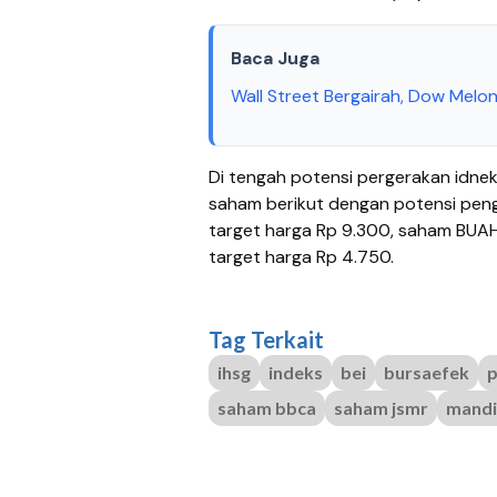
Baca Juga
Wall Street Bergairah, Dow Melo
Di tengah potensi pergerakan idneks
saham berikut dengan potensi peng
target harga Rp 9.300, saham BUA
target harga Rp 4.750.
Tag Terkait
ihsg
indeks
bei
bursaefek
p
saham bbca
saham jsmr
mandir