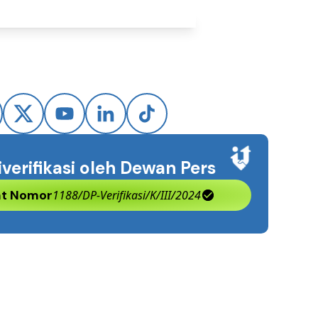
iverifikasi oleh Dewan Pers
kat Nomor
1188/DP-Verifikasi/K/III/2024