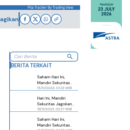
Pita Tracker By Trading View
agikan
BERITA TERKAIT
Saham Hari Ini,
Mandiri Sekuritas
15/11/2023, 01.23 WIB
Jagokan Saham
BBCA, BUAH, dan
Hari Ini, Mandiri
JSMR
Sekuritas Jagokan
13/11/2023, 02.27 WIB
Saham BBCA, BUAH,
dan UNIQ
Saham Hari Ini,
Mandiri Sekuritas