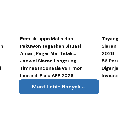
Pemilik Lippo Malls dan
Tayang 
an
Pakuwon Tegaskan Situasi
Siaran
Aman, Pagar Mal Tidak
2026
Diperlukan
Jadwal Siaran Langsung
56 Per
i
Timnas Indonesia vs Timor
Diganj
Leste di Piala AFF 2026
Invest
Award
Muat Lebih Banyak