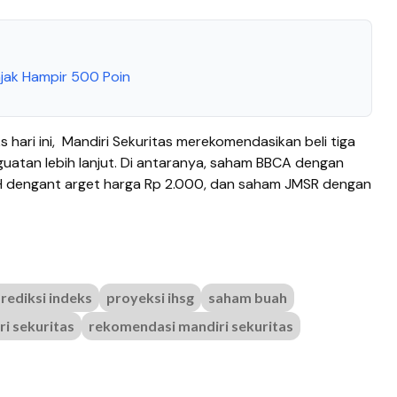
njak Hampir 500 Poin
 hari ini,
Mandiri Sekuritas merekomendasikan beli tiga
uatan lebih lanjut. Di antaranya, saham BBCA dengan
H dengant arget harga Rp 2.000, dan saham JMSR dengan
rediksi indeks
proyeksi ihsg
saham buah
i sekuritas
rekomendasi mandiri sekuritas