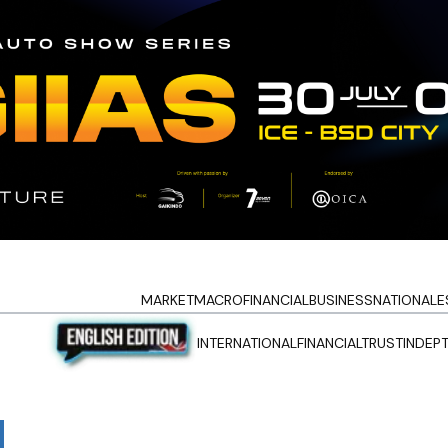
MARKET
MACRO
FINANCIAL
BUSINESS
NATIONAL
E
INTERNATIONAL
FINANCIALTRUST
INDEP