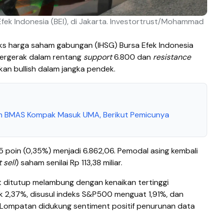
fek Indonesia (BEI), di Jakarta. Investortrust/Mohammad
ks harga saham gabungan (IHSG) Bursa Efek Indonesia
i bergerak dalam rentang
support
6.800 dan
resistance
kan bullish dalam jangka pendek.
dan BMAS Kompak Masuk UMA, Berikut Pemicunya
 poin (0,35%) menjadi 6.862,06. Pemodal asing kembali
 sell
) saham senilai Rp 113,38 miliar.
 ditutup melambung dengan kenaikan tertinggi
 2,37%, disusul indeks S&P500 menguat 1,91%, dan
Lompatan didukung sentiment positif penurunan data