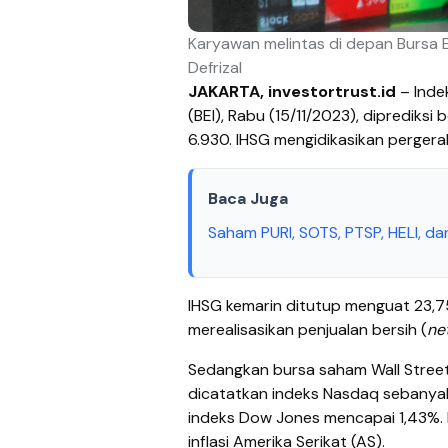
Karyawan melintas di depan Bursa E
Defrizal
JAKARTA, investortrust.id
–
Inde
(BEI), Rabu (15/11/2023), diprediks
6.930. IHSG mengidikasikan pergera
Baca Juga
Saham PURI, SOTS, PTSP, HELI, 
IHSG kemarin ditutup
menguat 23,75
merealisasikan penjualan bersih (
net
Sedangkan bursa saham Wall Street
dicatatkan indeks Nasdaq sebanyak
indeks Dow Jones mencapai 1,43%. 
inflasi Amerika Serikat (AS).