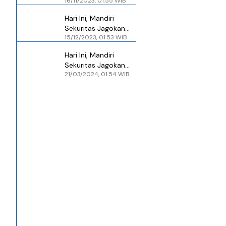
16/11/2023, 01.55 WIB
Jagokan BBCA, BUAH,
dan AMMN
Hari Ini, Mandiri
Sekuritas Jagokan
15/12/2023, 01.53 WIB
RAJA, BUAH, dan
MEDC
Hari Ini, Mandiri
Sekuritas Jagokan
21/03/2024, 01.54 WIB
ANTM, JSMR dan
GJTL