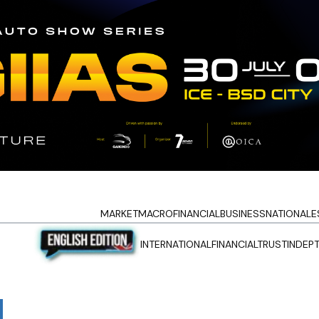
MARKET
MACRO
FINANCIAL
BUSINESS
NATIONAL
E
INTERNATIONAL
FINANCIALTRUST
INDEP