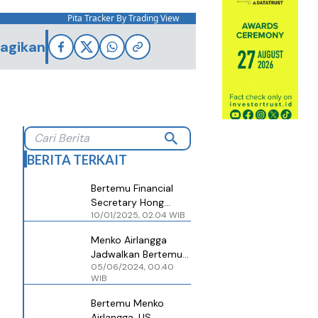
Pita Tracker By Trading View
agikan
BERITA TERKAIT
Bertemu Financial
Secretary Hong
10/01/2025, 02.04 WIB
Kong, Menko
Airlangga Bahas
Menko Airlangga
Peluang Investasi
Jadwalkan Bertemu
Sektor Strategis
05/06/2024, 00.40
US Secretary of
WIB
Commerce Gina
Raimondo di
Bertemu Menko
Singapura
Airlangga, US