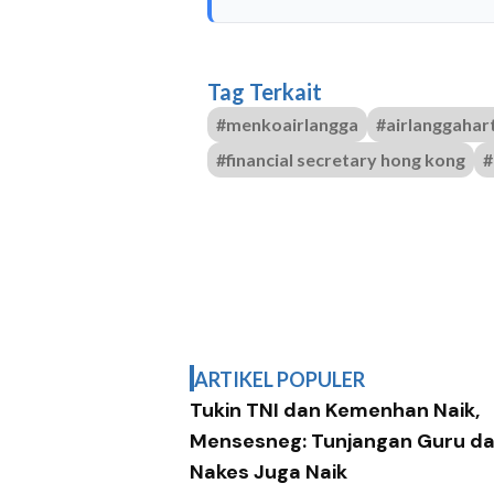
Tag Terkait
#menkoairlangga
#airlanggahar
#financial secretary hong kong
#
ARTIKEL POPULER
Tukin TNI dan Kemenhan Naik,
Mensesneg: Tunjangan Guru d
Nakes Juga Naik