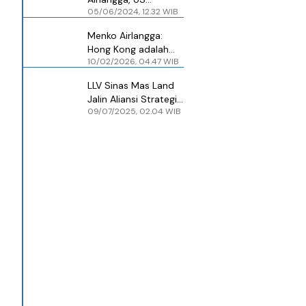
05/06/2024, 12.32 WIB
Secretary of
Commerce
Menko Airlangga:
Sampaikan
Hong Kong adalah
Dukungan Penguatan
10/02/2026, 04.47 WIB
Gerbang
Kinerja Perekonomian
Perekonomian
RI
LLV Sinas Mas Land
Indonesia
Jalin Aliansi Strategis
09/07/2025, 02.04 WIB
dengan Global
Connect Hong Kong