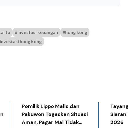
tarto
#investasi keuangan
#hong kong
investasi hong kong
Pemilik Lippo Malls dan
Tayang 
an
Pakuwon Tegaskan Situasi
Siaran
Aman, Pagar Mal Tidak
2026