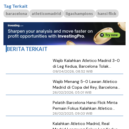
Tag Terkait
baracelona
atleticomadrid
ligachampions
hansi flick
BERITA TERKAIT
Wajib Kalahkan Atletico Madrid 3-0
di Leg Kedua, Barcelona Tolak
09/04/2026, 08.52 WIB
Menyerah
Wajib Menang 5-0 Lawan Atletico
Madrid di Copa del Rey, Barcelona
26/02/2026, 05.01 WIB
Tolak Menyerah
Pelatih Barcelona Hansi Flick Minta
Pemain Fokus Kalahkan Atletico
26/02/2025, 09.03 WIB
Madrid di Leg Kedua
Kalahkan Atletico Madrid, Real