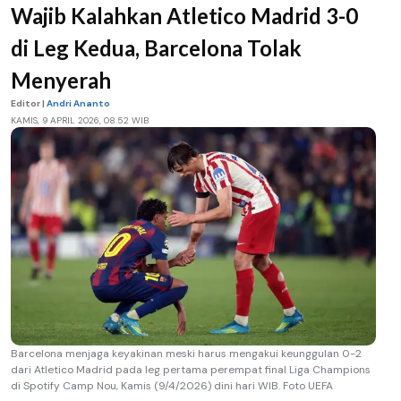
Wajib Kalahkan Atletico Madrid 3-0
di Leg Kedua, Barcelona Tolak
Menyerah
Editor |
Andri Ananto
KAMIS, 9 APRIL 2026, 08.52 WIB
Barcelona menjaga keyakinan meski harus mengakui keunggulan 0-2
dari Atletico Madrid pada leg pertama perempat final Liga Champions
di Spotify Camp Nou, Kamis (9/4/2026) dini hari WIB. Foto UEFA