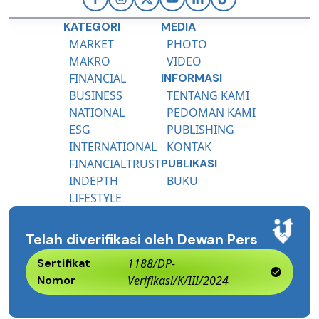
KATEGORI
MEDIA
MARKET
PHOTO
MAKRO
VIDEO
FINANCIAL
INFORMASI
BUSINESS
TENTANG KAMI
NATIONAL
PEDOMAN KAMI
ESG
PUBLISHING
INTERNATIONAL
KONTAK
FINANCIALTRUST
PUBLIKASI
INDEPTH
BUKU
LIFESTYLE
Telah diverifikasi oleh Dewan Pers
Sertifikat
1188/DP-
Nomor
Verifikasi/K/III/2024