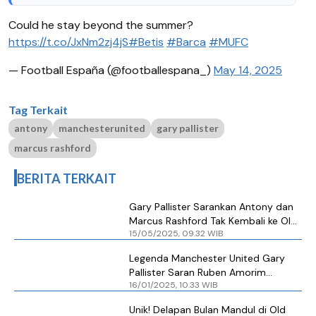
Could he stay beyond the summer?
https://t.co/JxNm2zj4jS
#Betis
#Barca
#MUFC
— Football España (@footballespana_)
May 14, 2025
Tag Terkait
antony
manchesterunited
gary pallister
marcus rashford
BERITA TERKAIT
Gary Pallister Sarankan Antony dan
Marcus Rashford Tak Kembali ke Old
15/05/2025, 09.32 WIB
Trafford
Legenda Manchester United Gary
Pallister Saran Ruben Amorim
16/01/2025, 10.33 WIB
Gunakan Marcus Rashford
Unik! Delapan Bulan Mandul di Old