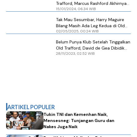
Trafford, Marcus Rashford Akhirnya
15/01/2024, 06.34 WIB
Bikin Gol
Tak Mau Sesumbar, Harry Maguire
Bilang Masih Ada Leg Kedua di Old
02/05/2025, 00.24 WIB
Trafford
Belum Punya Klub Setelah Tinggalkan
Old Trafford, David de Gea Dibidik
28/11/2023, 02.52 WIB
Arab Saudi
ARTIKEL POPULER
Tukin TNI dan Kemenhan Naik,
Mensesneg: Tunjangan Guru dan
Nakes Juga Naik