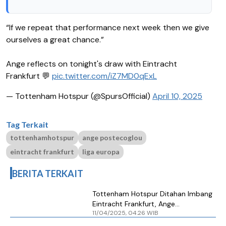
“If we repeat that performance next week then we give
ourselves a great chance.”
Ange reflects on tonight's draw with Eintracht
Frankfurt 💬
pic.twitter.com/iZ7MD0qExL
— Tottenham Hotspur (@SpursOfficial)
April 10, 2025
Tag Terkait
tottenhamhotspur
ange postecoglou
eintracht frankfurt
liga europa
BERITA TERKAIT
Tottenham Hotspur Ditahan Imbang
Eintracht Frankfurt, Ange
11/04/2025, 04.26 WIB
Postecoglou Kecewa Berat