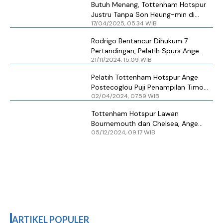
Butuh Menang, Tottenham Hotspur
Justru Tanpa Son Heung-min di
17/04/2025, 05.34 WIB
Eintracht Frankfurt
Rodrigo Bentancur Dihukum 7
Pertandingan, Pelatih Spurs Ange
21/11/2024, 15.09 WIB
Postecoglou Kecewa Berat
Pelatih Tottenham Hotspur Ange
Postecoglou Puji Penampilan Timo
02/04/2024, 07.59 WIB
Werner
Tottenham Hotspur Lawan
Bournemouth dan Chelsea, Ange
05/12/2024, 09.17 WIB
Postecoglou Minta Pemain Fokus
ARTIKEL POPULER