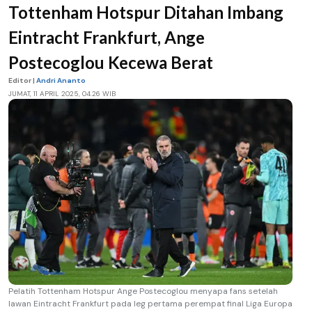
Tottenham Hotspur Ditahan Imbang
Eintracht Frankfurt, Ange
Postecoglou Kecewa Berat
Editor |
Andri Ananto
JUMAT, 11 APRIL 2025, 04.26 WIB
Pelatih Tottenham Hotspur Ange Postecoglou menyapa fans setelah
lawan Eintracht Frankfurt pada leg pertama perempat final Liga Europa