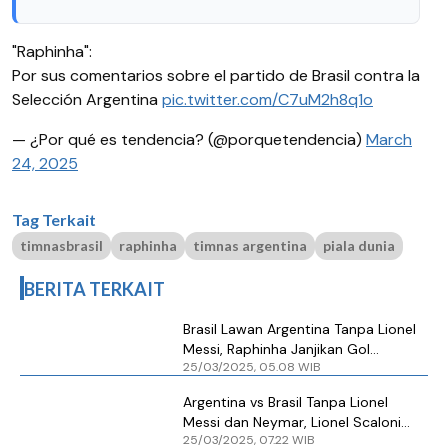
"Raphinha":
Por sus comentarios sobre el partido de Brasil contra la
Selección Argentina
pic.twitter.com/C7uM2h8q1o
— ¿Por qué es tendencia? (@porquetendencia)
March
24, 2025
Tag Terkait
timnasbrasil
raphinha
timnas argentina
piala dunia
BERITA TERKAIT
Brasil Lawan Argentina Tanpa Lionel
Messi, Raphinha Janjikan Gol
25/03/2025, 05.08 WIB
Kemenangan
Argentina vs Brasil Tanpa Lionel
Messi dan Neymar, Lionel Scaloni
25/03/2025, 07.22 WIB
Tetap Nilai Penting