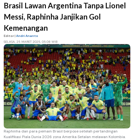
Brasil Lawan Argentina Tanpa Lionel
Messi, Raphinha Janjikan Gol
Kemenangan
Editor |
Andri Ananto
SELASA, 25 MARET 2025, 05.08 WIB
Raphinha dan para pemain Brasil berpose setelah pertandingan
Kualifikasi Piala Dunia 2026 zona Amerika Setalan melawan Kolombia.