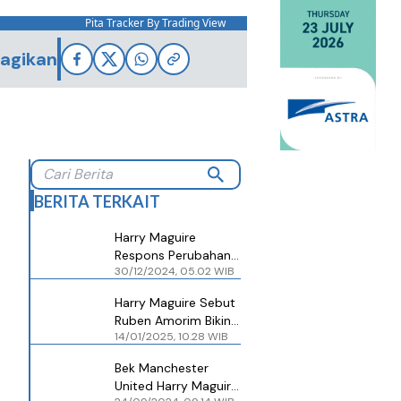
Pita Tracker By Trading View
agikan
BERITA TERKAIT
Harry Maguire
Respons Perubahan
30/12/2024, 05.02 WIB
Formasi Bek
Manchester United
Harry Maguire Sebut
Era Ruben Amorim
Ruben Amorim Bikin
14/01/2025, 10.28 WIB
Dirinya Bertahan di
Manchester United
Bek Manchester
United Harry Maguire