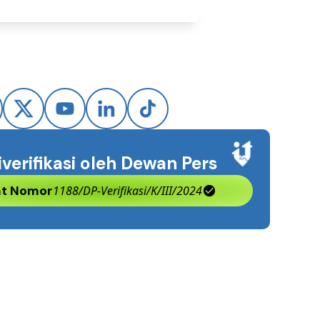
iverifikasi oleh Dewan Pers
kat Nomor
1188/DP-Verifikasi/K/III/2024