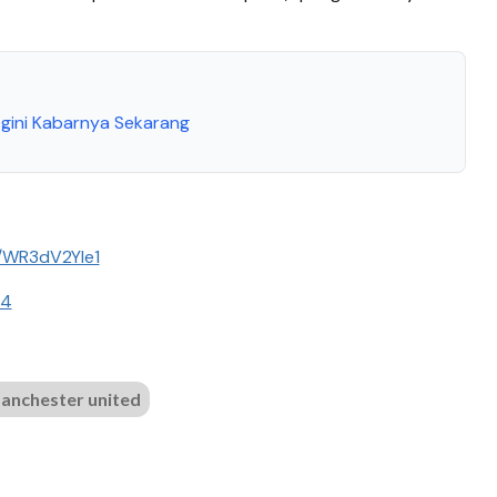
gini Kabarnya Sekarang
m/WR3dV2Yle1
24
anchester united