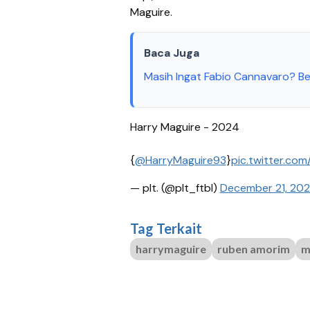
Maguire.
Baca Juga
Masih Ingat Fabio Cannavaro? Be
Harry Maguire - 2024
{
@HarryMaguire93
}
pic.twitter.co
— plt. (@plt_ftbl)
December 21, 20
Tag Terkait
harrymaguire
ruben amorim
m