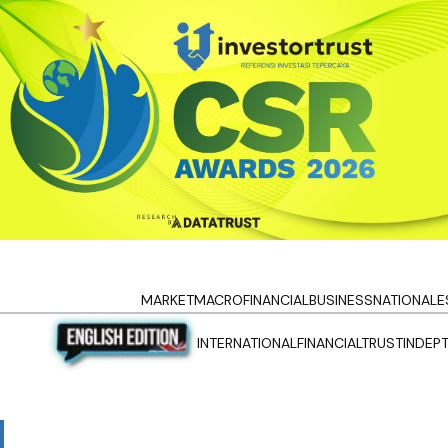
MARKET
MACRO
FINANCIAL
BUSINESS
NATIONAL
E
INTERNATIONAL
FINANCIALTRUST
INDEP