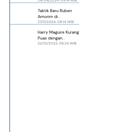
24/09/2024, 09.14 WIB
Sebut Masa Depan
Timnya Sangat Baik
Taktik Baru Ruben
Amorim di
27/11/2024, 08.14 WIB
Manchester United,
Noussair Mazraoui
Harry Maguire Kurang
Jadi Bek Tengah
Puas dengan
22/10/2023, 06.24 WIB
Kemenangan
Manchester United
atas Sheffield United