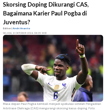
Skorsing Doping Dikurangi CAS,
Bagaimana Karier Paul Pogba di
Juventus?
Editor |
Andri Ananto
SELASA, 8 OKTOBER 2024, 08.05 WIB
Masa depan Paul Pogba kembali menjadi spekulasi setelah Pengadilan
Arbitrase Olahraga (CAS) mengurangi skorsing kasus doping. Foto: