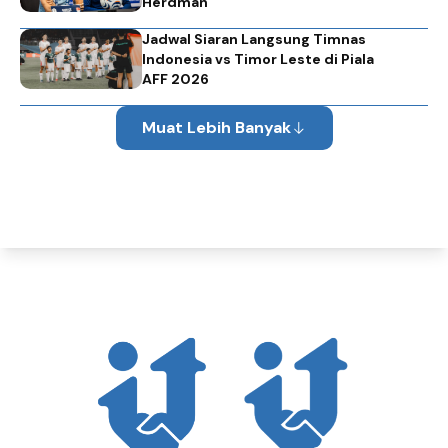
Herdman
Jadwal Siaran Langsung Timnas
Indonesia vs Timor Leste di Piala
AFF 2026
Muat Lebih Banyak