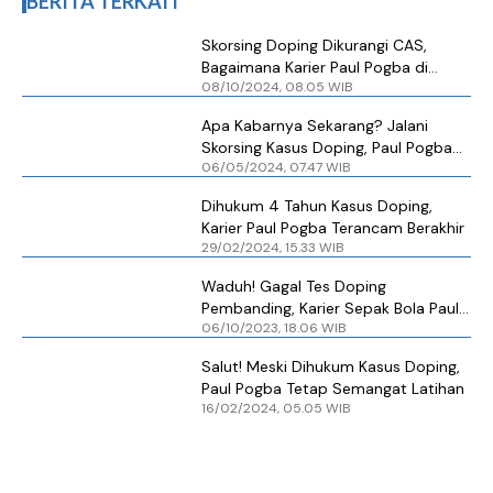
BERITA TERKAIT
Skorsing Doping Dikurangi CAS,
Bagaimana Karier Paul Pogba di
08/10/2024, 08.05 WIB
Juventus?
Apa Kabarnya Sekarang? Jalani
Skorsing Kasus Doping, Paul Pogba
06/05/2024, 07.47 WIB
Banting Stir Main Film
Dihukum 4 Tahun Kasus Doping,
Karier Paul Pogba Terancam Berakhir
29/02/2024, 15.33 WIB
Waduh! Gagal Tes Doping
Pembanding, Karier Sepak Bola Paul
06/10/2023, 18.06 WIB
Pogba Terancam
Salut! Meski Dihukum Kasus Doping,
Paul Pogba Tetap Semangat Latihan
16/02/2024, 05.05 WIB