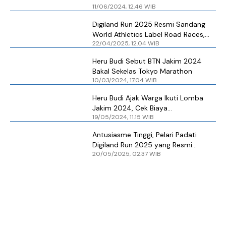
11/06/2024, 12.46 WIB
Road Races
Digiland Run 2025 Resmi Sandang
World Athletics Label Road Races,
22/04/2025, 12.04 WIB
Siap Jadi Ajang Lari Berkelas Dunia
Heru Budi Sebut BTN Jakim 2024
Bakal Sekelas Tokyo Marathon
10/03/2024, 17.04 WIB
Heru Budi Ajak Warga Ikuti Lomba
Jakim 2024, Cek Biaya
19/05/2024, 11.15 WIB
Pendaftarannya
Antusiasme Tinggi, Pelari Padati
Digiland Run 2025 yang Resmi
20/05/2025, 02.37 WIB
Sandang World Athletics Label