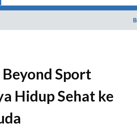
B
n Beyond Sport
a Hidup Sehat ke
uda