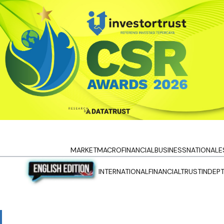
MARKET
MACRO
FINANCIAL
BUSINESS
NATIONAL
E
INTERNATIONAL
FINANCIALTRUST
INDEP