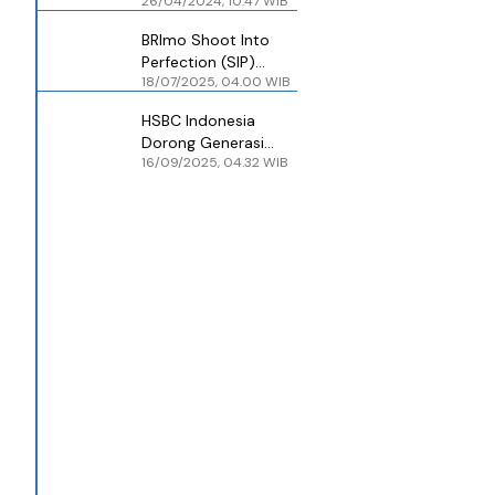
26/04/2024, 10.47 WIB
Hadirkan IFG Life
Protection Platinum
BRImo Shoot Into
dan IFG LifeCHANCE
Perfection (SIP)
18/07/2025, 04.00 WIB
Padel League 2025:
Upaya BRI Hadirkan
HSBC Indonesia
Gaya Hidup Sehat
Dorong Generasi
untuk Generasi
16/09/2025, 04.32 WIB
Muda Seimbangkan
Urban
Investasi dan Gaya
Hidup