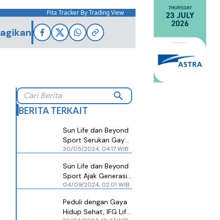
Pita Tracker By Trading View
agikan
BERITA TERKAIT
Sun Life dan Beyond
Sport Serukan Gaya
30/05/2024, 04.17 WIB
Hidup Sehat ke
Generasi Muda
Sun Life dan Beyond
Sport Ajak Generasi
04/09/2024, 02.01 WIB
Muda di Asia Hidup
Lebih Aktif Lewat
Peduli dengan Gaya
Program
Hidup Sehat, IFG Life
Hoops+Health