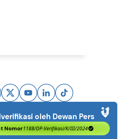
 2026
iverifikasi oleh Dewan Pers
kat Nomor
1188/DP-Verifikasi/K/III/2024