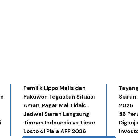
Pemilik Lippo Malls dan
Tayang 
an
Pakuwon Tegaskan Situasi
Siaran
Aman, Pagar Mal Tidak
2026
Diperlukan
Jadwal Siaran Langsung
56 Per
i
Timnas Indonesia vs Timor
Diganj
Leste di Piala AFF 2026
Invest