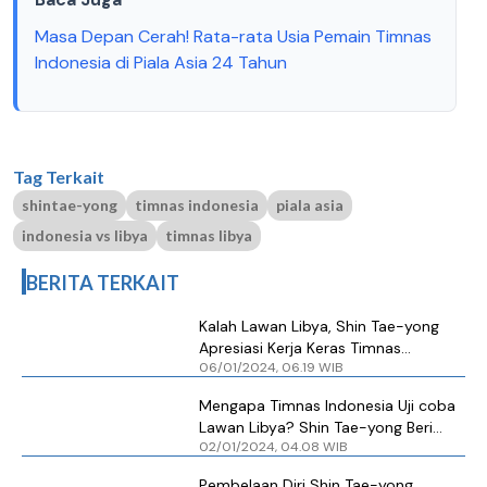
Masa Depan Cerah! Rata-rata Usia Pemain Timnas
Indonesia di Piala Asia 24 Tahun
Tag Terkait
shintae-yong
timnas indonesia
piala asia
indonesia vs libya
timnas libya
BERITA TERKAIT
Kalah Lawan Libya, Shin Tae-yong
Apresiasi Kerja Keras Timnas
06/01/2024, 06.19 WIB
Indonesia
Mengapa Timnas Indonesia Uji coba
Lawan Libya? Shin Tae-yong Beri
02/01/2024, 04.08 WIB
Penjelasan Begini
Pembelaan Diri Shin Tae-yong