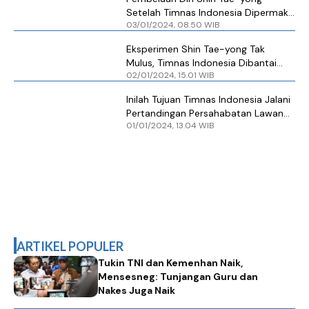
Setelah Timnas Indonesia Dipermak
03/01/2024, 08.50 WIB
Libya
Eksperimen Shin Tae-yong Tak
Mulus, Timnas Indonesia Dibantai
02/01/2024, 15.01 WIB
Libya 0-4
Inilah Tujuan Timnas Indonesia Jalani
Pertandingan Persahabatan Lawan
01/01/2024, 13.04 WIB
Libya
ARTIKEL POPULER
Tukin TNI dan Kemenhan Naik,
Mensesneg: Tunjangan Guru dan
Nakes Juga Naik