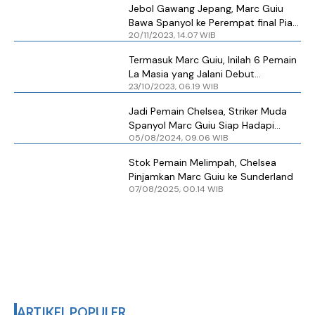
Jebol Gawang Jepang, Marc Guiu
Bawa Spanyol ke Perempat final Piala
20/11/2023, 14.07 WIB
Dunia U-17 2023
Termasuk Marc Guiu, Inilah 6 Pemain
La Masia yang Jalani Debut
23/10/2023, 06.19 WIB
Barcelona Musim ini
Jadi Pemain Chelsea, Striker Muda
Spanyol Marc Guiu Siap Hadapi
05/08/2024, 09.06 WIB
Kerasnya Liga Premier
Stok Pemain Melimpah, Chelsea
Pinjamkan Marc Guiu ke Sunderland
07/08/2025, 00.14 WIB
ARTIKEL POPULER