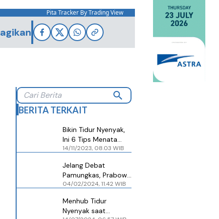
Pita Tracker By Trading View
agikan
BERITA TERKAIT
Bikin Tidur Nyenyak,
Ini 6 Tips Menata
14/11/2023, 08.03 WIB
Kamar Tidur agar
Terasa Nyaman
Jelang Debat
Pamungkas, Prabowo
04/02/2024, 11.42 WIB
Tidur Nyenyak
Menhub Tidur
Nyenyak saat