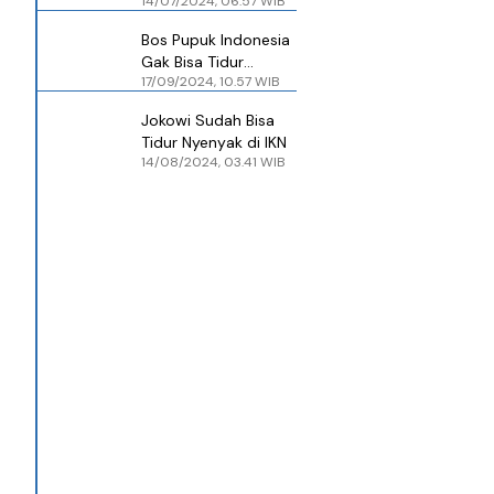
14/07/2024, 06.57 WIB
Bermalam di Rumah
Menteri di IKN
Bos Pupuk Indonesia
Gak Bisa Tidur
17/09/2024, 10.57 WIB
Nyenyak Gara-Gara
Kelanjutan Program
Jokowi Sudah Bisa
Gas Murah Masih
Tidur Nyenyak di IKN
Belum Jelas
14/08/2024, 03.41 WIB