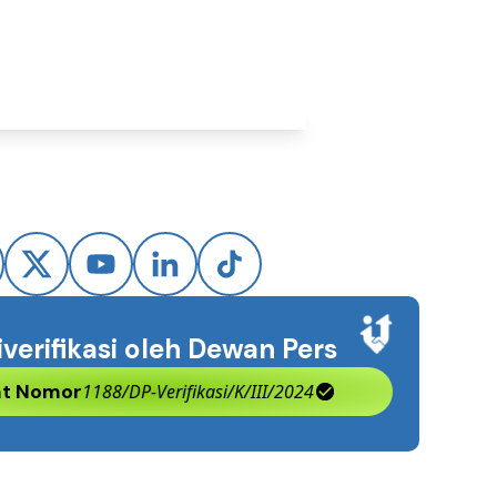
iverifikasi oleh Dewan Pers
kat Nomor
1188/DP-Verifikasi/K/III/2024