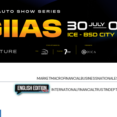
MARKET
MACRO
FINANCIAL
BUSINESS
NATIONAL
E
INTERNATIONAL
FINANCIALTRUST
INDEP