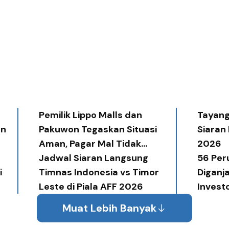
Pemilik Lippo Malls dan
Tayang 
an
Pakuwon Tegaskan Situasi
Siaran
Aman, Pagar Mal Tidak
2026
Diperlukan
Jadwal Siaran Langsung
56 Per
i
Timnas Indonesia vs Timor
Diganj
Leste di Piala AFF 2026
Invest
Award
Muat Lebih Banyak