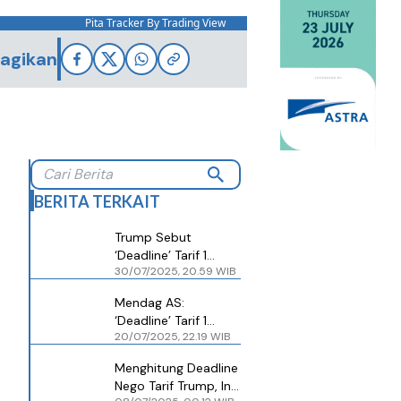
Pita Tracker By Trading View
agikan
BERITA TERKAIT
Trump Sebut
‘Deadline’ Tarif 1
30/07/2025, 20.59 WIB
Agustus Tak Akan
Diperpanjang
Mendag AS:
‘Deadline’ Tarif 1
20/07/2025, 22.19 WIB
Agustus, tapi
Negosiasi Masih
Menghitung Deadline
Terbuka
Nego Tarif Trump, Ini