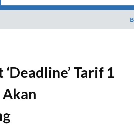
B
‘Deadline’ Tarif 1
k Akan
ng