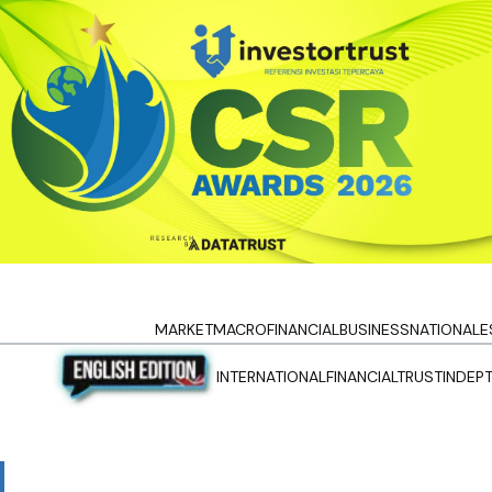
MARKET
MACRO
FINANCIAL
BUSINESS
NATIONAL
E
INTERNATIONAL
FINANCIALTRUST
INDEP