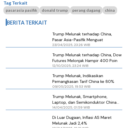
Tag Terkait
pasarasia pasifik
donald trump
perang dagang
china
BERITA TERKAIT
Trump Melunak terhadap China,
Pasar Asia-Pasifik Menguat
23/04/2025, 23.26 WIB
Trump Melunak terhadap China, Dow
Futures Melonjak Hampir 400 Poin
12/10/2025, 23.24 WIB
Trump Melunak, Indikasikan
Pemangkasan Tarif China ke 80%
09/05/2025, 19.53 WIB
Trump Melunak, Smartphone,
Laptop, dan Semikonduktor China
14/04/2025, 01.59 WIB
Tidak Kena Tarif Tinggi
Di Luar Dugaan, Inflasi AS Maret
Melunak Jadi 2,4%