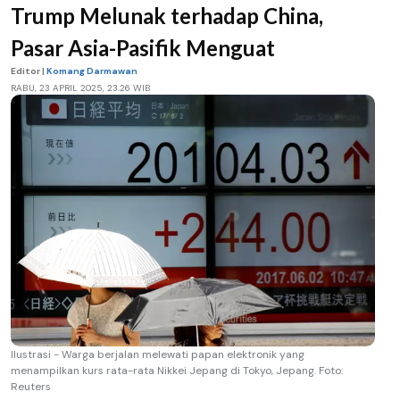
Trump Melunak terhadap China,
Pasar Asia-Pasifik Menguat
Editor |
Komang Darmawan
RABU, 23 APRIL 2025, 23.26 WIB
Ilustrasi - Warga berjalan melewati papan elektronik yang
menampilkan kurs rata-rata Nikkei Jepang di Tokyo, Jepang. Foto:
Reuters