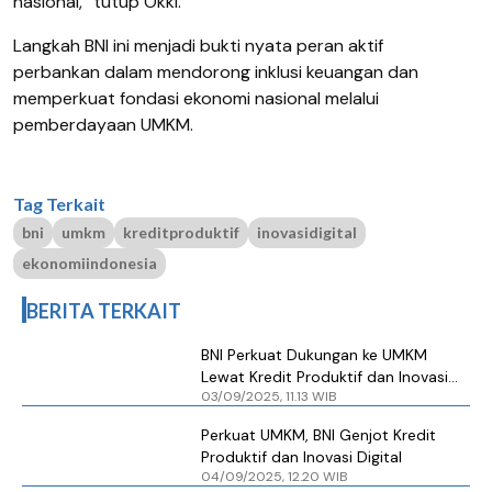
nasional,” tutup Okki.
Langkah BNI ini menjadi bukti nyata peran aktif
perbankan dalam mendorong inklusi keuangan dan
memperkuat fondasi ekonomi nasional melalui
pemberdayaan UMKM.
Tag Terkait
bni
umkm
kreditproduktif
inovasidigital
ekonomiindonesia
BERITA TERKAIT
BNI Perkuat Dukungan ke UMKM
Lewat Kredit Produktif dan Inovasi
03/09/2025, 11.13 WIB
Digital
Perkuat UMKM, BNI Genjot Kredit
Produktif dan Inovasi Digital
04/09/2025, 12.20 WIB