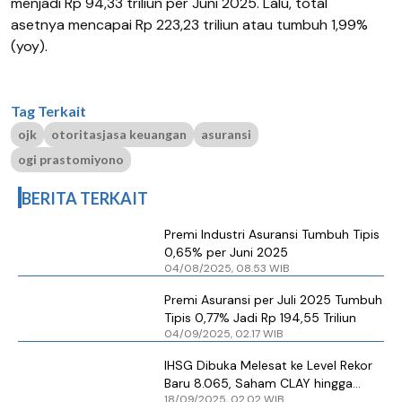
menjadi Rp 94,33 triliun per Juni 2025. Lalu, total
asetnya mencapai Rp 223,23 triliun atau tumbuh 1,99%
(yoy).
Tag Terkait
ojk
otoritasjasa keuangan
asuransi
ogi prastomiyono
BERITA TERKAIT
Premi Industri Asuransi Tumbuh Tipis
0,65% per Juni 2025
04/08/2025, 08.53 WIB
Premi Asuransi per Juli 2025 Tumbuh
Tipis 0,77% Jadi Rp 194,55 Triliun
04/09/2025, 02.17 WIB
IHSG Dibuka Melesat ke Level Rekor
Baru 8.065, Saham CLAY hingga
18/09/2025, 02.02 WIB
MLPT Naik