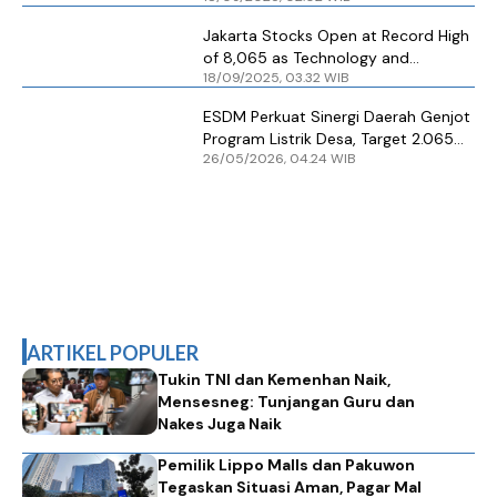
Jakarta Stocks Open at Record High
of 8,065 as Technology and
18/09/2025, 03.32 WIB
Materials Lead Gains
ESDM Perkuat Sinergi Daerah Genjot
Program Listrik Desa, Target 2.065
26/05/2026, 04.24 WIB
Lokasi pada 2026
ARTIKEL POPULER
Tukin TNI dan Kemenhan Naik,
Mensesneg: Tunjangan Guru dan
Nakes Juga Naik
Pemilik Lippo Malls dan Pakuwon
Tegaskan Situasi Aman, Pagar Mal