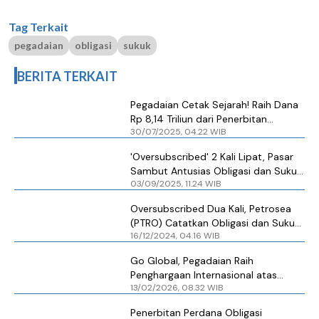
Tag Terkait
pegadaian
obligasi
sukuk
BERITA TERKAIT
Pegadaian Cetak Sejarah! Raih Dana
Rp 8,14 Triliun dari Penerbitan
30/07/2025, 04.22 WIB
Obligasi dan Sukuk yang
'Oversubscribed'
'Oversubscribed' 2 Kali Lipat, Pasar
Sambut Antusias Obligasi dan Sukuk
03/09/2025, 11.24 WIB
Berkelanjutan Pegadaian
Oversubscribed Dua Kali, Petrosea
(PTRO) Catatkan Obligasi dan Sukuk
16/12/2024, 04.16 WIB
Rp 1,5 Triliun
Go Global, Pegadaian Raih
Penghargaan Internasional atas
13/02/2026, 08.32 WIB
Penerbitan Sukuk dan Social Bonds
Penerbitan Perdana Obligasi