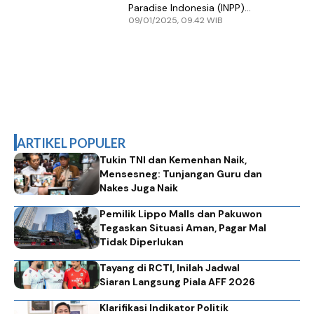
Paradise Indonesia (INPP)
09/01/2025, 09.42 WIB
Oversubscribed Dua Kali Lipat
ARTIKEL POPULER
Tukin TNI dan Kemenhan Naik,
Mensesneg: Tunjangan Guru dan
Nakes Juga Naik
Pemilik Lippo Malls dan Pakuwon
Tegaskan Situasi Aman, Pagar Mal
Tidak Diperlukan
Tayang di RCTI, Inilah Jadwal
Siaran Langsung Piala AFF 2026
Klarifikasi Indikator Politik