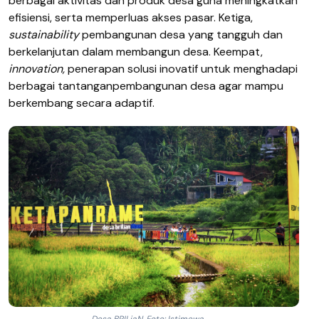
berbagai
aktivitas
dan
produk
desa
guna
meningkatkan
efisiensi,
serta
memperluas
akses
pasar.
Ketiga
,
s
ustainability
pembangunan
desa
yang
tangguh
dan
berkelanjutan
dalam
membangun
desa. K
eempat
,
i
nnovation
,
penerapan
solusi
inovatif
untuk
menghadapi
berbagai
tantangan
pembangunan
desa
agar
mampu
berkembang
secara
adaptif
.