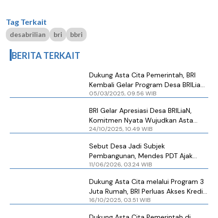
Tag Terkait
desabrilian
bri
bbri
BERITA TERKAIT
Dukung Asta Cita Pemerintah, BRI
Kembali Gelar Program Desa BRILian
05/03/2025, 09.56 WIB
2025. Ini Detailnya!
BRI Gelar Apresiasi Desa BRILiaN,
Komitmen Nyata Wujudkan Asta
24/10/2025, 10.49 WIB
Cita melalui Pemberdayaan Desa
sebagai Sumber Pertumbuhan
Sebut Desa Jadi Subjek
Ekonomi
Pembangunan, Mendes PDT Ajak
11/06/2026, 03.24 WIB
Kepala Desa Kawal Program Asta
Cita
Dukung Asta Cita melalui Program 3
Juta Rumah, BRI Perluas Akses Kredit
16/10/2025, 03.51 WIB
Program Perumahan
Dukung Asta Cita Pemerintah di