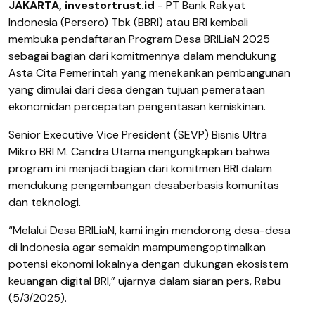
JAKARTA, investortrust.id
-
PT Bank Rakyat
Indonesia (Persero)
Tbk
(BBRI) atau BRI
kembali
membuka
pendaftaran
Program Desa BRILiaN 202
5
sebagai
bagian
dari
komitmennya
dalam
mendukung
Asta Cita
Pemerintah
yang
menekankan
pembangunan
yang
dimulai
dari
desa
dengan
tujuan
pemerataan
ekonomi
dan
percepatan
pengentasan
kemiskinan
.
Senior Executive Vice President (SEVP)
Bisnis
Ultra
Mikro
BRI M. Candra Utama
mengungkapkan
bahwa
program
ini
menjadi
bagian
dari
komitmen
BRI
dalam
mendukung
pengembangan
desa
berbasis
komunitas
dan
teknologi
.
“
Melalui
Desa BRILiaN, kami
ingin
mendorong
desa-desa
di Indonesia agar
semakin
mampu
mengoptimalkan
potensi
ekonomi
lokalnya
dengan
dukungan
ekosistem
keuangan
digital BRI,”
ujarnya dalam siaran pers, Rabu
(5/3/2025).