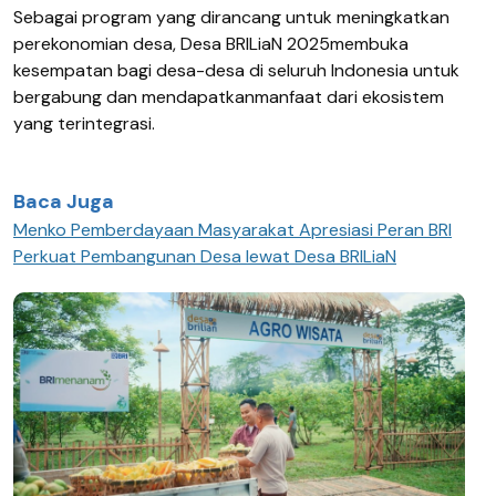
Sebagai
program yang
dirancang
untuk
me
ningkatkan
perekonomian
desa
, Desa BRILiaN 202
5
membuka
kesempatan
bagi
desa-desa
di
seluruh
Indonesia
untuk
bergabung
dan
mendapatkan
manfaat
dari
ekosistem
yang
terintegrasi
.
Baca Juga
Menko Pemberdayaan Masyarakat Apresiasi Peran BRI
Perkuat Pembangunan Desa lewat Desa BRILiaN