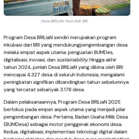
Desa BRILiaN. Foto: Dok. BRI
Program Desa BRILiaN
sendiri
merupakan
program
inkubasi
dari
BRI yang
mendukung
pengembangan
desa
melalui
empat
aspek
utama
:
penguatan
BUMDes
,
digitalisasi
,
inovasi
, dan
sustainability
.
Hingga
akhir
tahun
2024,
jumlah
Desa BRILiaN yang
dibina
oleh BRI
mencapai
4.327
desa
di
seluruh
Indonesia,
mengalami
peningkatan
signifikan
dibandingkan
tahun
sebelumnya
yang
tercatat
sebanyak
3.178
desa
.
Dalam
pelaksanaannya
, Program Desa BRILiaN 202
5
berfokus
pada
empat
aspek
utama
yang
menjadi
pilar
pengembangan
desa
.
Pertama
,
Badan Usaha Milik Desa
(
BUMDesa
)
sebagai
motor
penggerak
ekonomi
desa
.
Kedua
, d
igitalisasi
,
implementasi
teknologi
digital
dalam