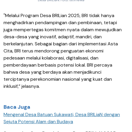
Desa BRILiaN. Foto: Istimewa
"
Melalui
Program Desa BRILian 2025, BRI
tidak
hanya
menghadirkan
pendampingan
dan
pembinaan
,
tetapi
juga
mempertegas
komitmen
nyata
dalam
mewujudkan
desa-desa
yang
inovatif
,
adaptif
,
mandiri
, dan
berkelanjutan
.
Sebagai
bagian
dari
implementasi
Asta
Cita, BRI
terus
mendorong
penguatan
ekonomi
pedesaan
melalui
kolaborasi
,
digitalisasi
, dan
pemberdayaan
berbasis
potensi
lokal
. BRI
percaya
bahwa
desa
yang
berdaya
akan
menjadi
kunci
terciptanya
perekonomian
nasional
yang
kuat
dan
inklusif
,”
jelasnya
.
Baca Juga
Mengenal Desa Batuan Sukawati, Desa BRILiaN dengan
Sejuta Potensi Alam dan Budaya