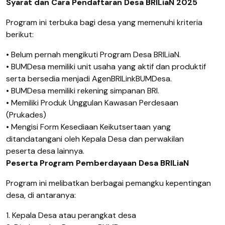
Syarat
dan Cara Pendaftaran Desa BRILiaN 202
5
Program
ini
terbuka
bagi
desa
yang
memenuhi
kriteria
berikut
:
•
Belum
pernah
mengikuti
Program Desa BRILiaN.
•
BUMDesa
memiliki
unit
usaha
yang
aktif
dan
produktif
serta
bersedia
menjadi
AgenBRILink
BUMDesa
.
•
BUMDesa
memiliki
rekening
simpanan
BRI
.
•
Memiliki
Produk
Unggulan
Kawasan
Perdesaan
(
Prukades
)
•
Mengisi
Form
Kesediaan
Keikutsertaan
yang
ditandatangani
oleh
Kepala
Desa dan
perwakilan
peserta
desa
lainnya
.
Peserta
Program
Pemberdayaan
Desa BRILiaN
Program
ini
melibatkan
berbagai
pemangku
kepentingan
desa
, di
antaranya
:
1.
Kepala
Desa
atau
perangkat
desa