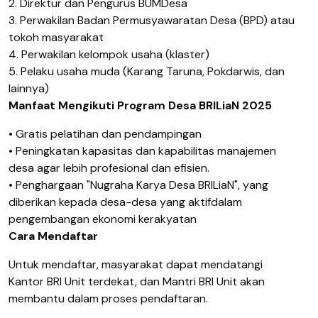
2.
Direktur
dan
Pengurus
BUMDesa
3.
Perwakilan
Badan
Permusyawaratan
Desa (BPD)
atau
tokoh
masyarakat
4.
Perwakilan
kelompok
usaha
(
klaster
)
5.
Pelaku
usaha
muda
(Karang Taruna,
Pokdarwis
, dan
lainnya
)
Manfaat
Mengikuti
Program Desa BRILiaN 202
5
•
Gratis
pelatihan
dan
pendampingan
•
Peningkatan
kapasitas
dan
kapabilitas
manajemen
desa
agar
lebih
profesional
dan
efisien
.
•
Penghargaan
"
Nugraha
Karya Desa BRILiaN", yang
diberikan
kepada
desa-desa
yang
aktif
dalam
pengembangan
ekonomi
kerakyatan
Cara
Mendaftar
Untuk
mendaftar
,
masyarakat
dapat
mendatangi
Kantor BRI Unit
terdekat
, dan Mantri BRI Unit
akan
membantu
dalam
proses
pendaftaran
.