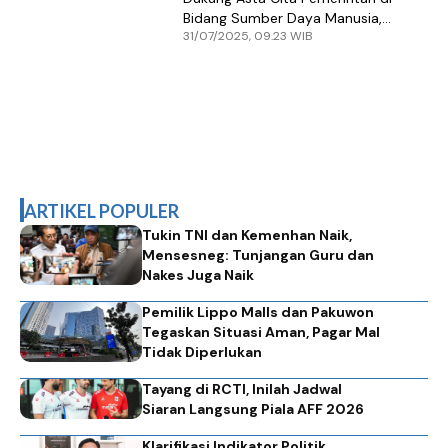
Bidang Sumber Daya Manusia,
31/07/2025, 09.23 WIB
Gakeslab Gelar Pameran
IndoHealthCare Expo 2025
ARTIKEL POPULER
Tukin TNI dan Kemenhan Naik,
Mensesneg: Tunjangan Guru dan
Nakes Juga Naik
Pemilik Lippo Malls dan Pakuwon
Tegaskan Situasi Aman, Pagar Mal
Tidak Diperlukan
Tayang di RCTI, Inilah Jadwal
Siaran Langsung Piala AFF 2026
Klarifikasi Indikator Politik