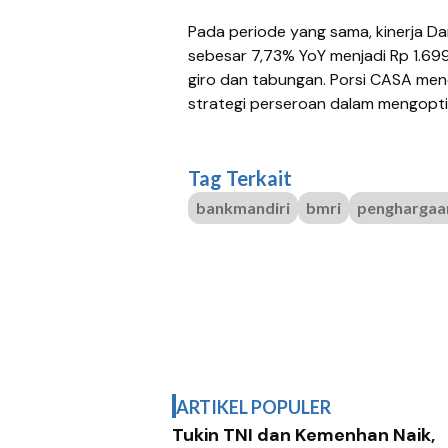
Pada periode yang sama, kinerja Da
sebesar 7,73% YoY menjadi Rp 1.699 
giro dan tabungan. Porsi CASA menc
strategi perseroan dalam mengopt
Tag Terkait
bankmandiri
bmri
penghargaan
ARTIKEL POPULER
Tukin TNI dan Kemenhan Naik,