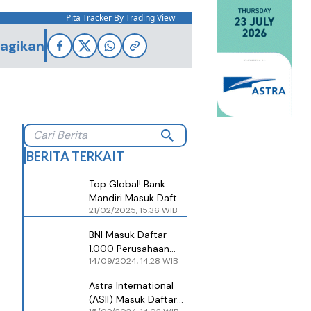
Pita Tracker By Trading View
agikan
BERITA TERKAIT
Top Global! Bank
Mandiri Masuk Daftar
21/02/2025, 15.36 WIB
Perusahaan Terbaik
di Asia Pasifik 2025
BNI Masuk Daftar
versi TIME
1.000 Perusahaan
14/09/2024, 14.28 WIB
Terbaik Dunia 2024
Versi TIME dan
Astra International
Statista
(ASII) Masuk Daftar