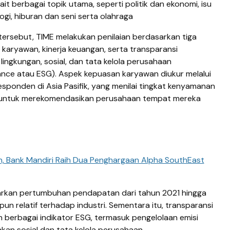
t berbagai topik utama, seperti politik dan ekonomi, isu
ogi, hiburan dan seni serta olahraga
rsebut, TIME melakukan penilaian berdasarkan tiga
 karyawan, kinerja keuangan, serta transparansi
ingkungan, sosial, dan tata kelola perusahaan
ance atau ESG). Aspek kepuasan karyawan diukur melalui
esponden di Asia Pasifik, yang menilai tingkat kenyamanan
 untuk merekomendasikan perusahaan tempat mereka
n, Bank Mandiri Raih Dua Penghargaan Alpha SouthEast
sarkan pertumbuhan pendapatan dari tahun 2021 hingga
un relatif terhadap industri. Sementara itu, transparansi
n berbagai indikator ESG, termasuk pengelolaan emisi
akan sosial dan tata kelola perusahaan.