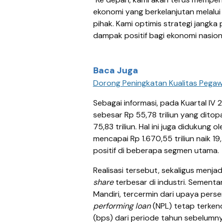
ekonomi yang berkelanjutan melalui 
pihak. Kami optimis strategi jangk
dampak positif bagi ekonomi nasion
Baca Juga
Dorong Peningkatan Kualitas Pegawa
Sebagai informasi, pada Kuartal IV
sebesar Rp 55,78 triliun yang dito
75,83 triliun. Hal ini juga didukung o
mencapai Rp 1.670,55 triliun naik 1
positif di beberapa segmen utama.
Realisasi tersebut, sekaligus menj
share
terbesar di industri. Sementa
Mandiri, tercermin dari upaya pers
performing loan
(NPL) tetap terkend
(bps) dari periode tahun sebelumny