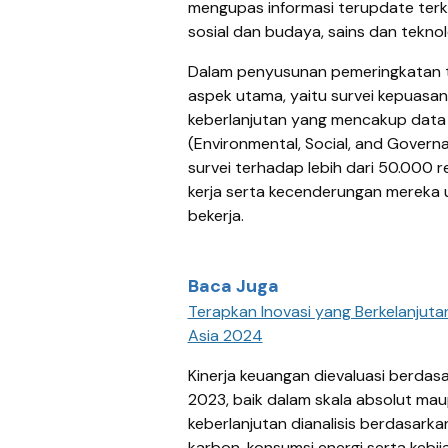
mengupas informasi terupdate terkai
sosial dan budaya, sains dan teknol
Dalam penyusunan pemeringkatan te
aspek utama, yaitu survei kepuasan
keberlanjutan yang mencakup data l
(Environmental, Social, and Govern
survei terhadap lebih dari 50.000 r
kerja serta kecenderungan mereka
bekerja.
Baca Juga
Terapkan Inovasi yang Berkelanjuta
Asia 2024
Kinerja keuangan dievaluasi berda
2023, baik dalam skala absolut maup
keberlanjutan dianalisis berdasarka
karbon, konsumsi energi serta kebij