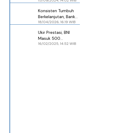
15/09/2024, 14.02 WIB
Perusahaan Terbaik
Dunia 2024 Versi
Konsisten Tumbuh
TIME
Berkelanjutan, Bank
18/04/2026, 16.19 WIB
Mandiri Jadi
Perusahaan Terbaik
Ukir Prestasi, BNI
Indonesia Versi TIME
Masuk 500
16/02/2025, 14.52 WIB
Perusahaan Terbaik
Versi Majalah TIME