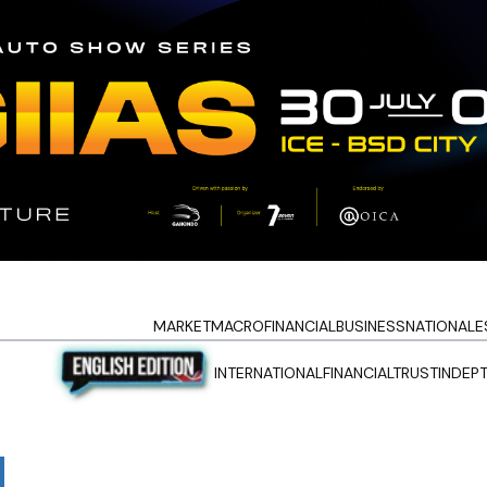
MARKET
MACRO
FINANCIAL
BUSINESS
NATIONAL
E
INTERNATIONAL
FINANCIALTRUST
INDEP