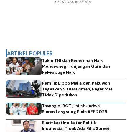
10/10/2023, 10.22 WIB
Aplikasi SenyuM Mobile
ARTIKEL POPULER
Tukin TNI dan Kemenhan Naik,
Mensesneg: Tunjangan Guru dan
Nakes Juga Naik
Pemilik Lippo Malls dan Pakuwon
Tegaskan Situasi Aman, Pagar Mal
Tidak Diperlukan
Tayang di RCTI, Inilah Jadwal
Siaran Langsung Piala AFF 2026
Klarifikasi Indikator Politik
Indonesia: Tidak Ada Rilis Survei