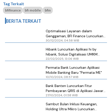
Tag Terkait
bfifinance
bfi mobile
bfin
BERITA TERKAIT
Optimalisasi Layanan dalam
Genggaman, BFI Finance Luncurkan
30/12/2024, 04.58 WIB
Aplikasi BFI Mobile
Hibank Luncurkan Aplikasi hi by
hibank, Solusi Digitalisasi UMKM
22/02/2025, 13.06 WIB
dalam Satu Genggaman
Permata Bank Luncurkan Aplikasi
Mobile Banking Baru "Permata ME"
10/10/2024, 08.57 WIB
Bank Banten Luncurkan Fitur
Pembayaran QRIS di Aplikasi Jawara
27/10/2024, 01.58 WIB
Mobile
Sambut Bulan Inklusi Keuangan,
Holding Ultra Mikro Luncurkan