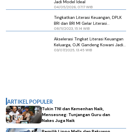
Jadi Model Ideal
04/05/2026, 07.17 WIB
Tingkatkan Literasi Keuangan, DPLK
BRI dan BRI MI Gelar Literasi
08/11/2023, 15.14 WIB
Keuangan di IPB
Akselerasi Tingkat Literasi Keuangan
Keluarga, OJK Gandeng Kowani Jadi
03/07/2025, 13.45 WIB
Duta Literasi Keuangan
ARTIKEL POPULER
Tukin TNI dan Kemenhan Naik,
Mensesneg: Tunjangan Guru dan
Nakes Juga Naik
Pemilik Lippo Malls dan Pakuwon