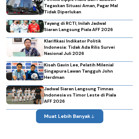
Tegaskan Situasi Aman, Pagar Mal
Tidak Diperlukan
Tayang di RCTI, Inilah Jadwal
Siaran Langsung Piala AFF 2026
Klarifikasi Indikator Politik
Indonesia: Tidak Ada Rilis Survei
Nasional Juli 2026
Kisah Gavin Lee, Pelatih Milenial
Singapura Lawan Tangguh John
Herdman
Jadwal Siaran Langsung Timnas
Indonesia vs Timor Leste di Piala
AFF 2026
Muat Lebih Banyak