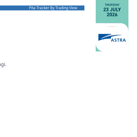
Pita Tracker By Trading View
gi.