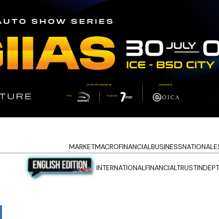
MARKET
MACRO
FINANCIAL
BUSINESS
NATIONAL
E
INTERNATIONAL
FINANCIALTRUST
INDEP