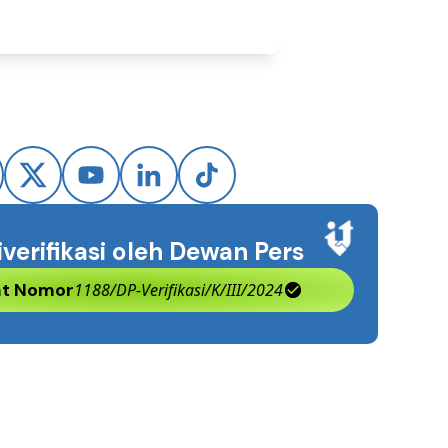
iverifikasi oleh Dewan Pers
kat Nomor
1188/DP-Verifikasi/K/III/2024