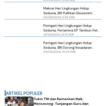
05/06/2025, 12.28 WIB
Ekosistem Lingkungan Lewat BRI
Menanam – Grow & Green
Maknai Hari Lingkungan Hidup
Sedunia, BRI Pulihkan Ekosistem
05/06/2024, 11.55 WIB
lewat Program Menanam - Grow &
Green
Peringati Hari Lingkungan Hidup
Sedunia, Pertamina EP Tambun Field
15/06/2024, 23.41 WIB
Inisiasi Sosialisasi Proklim
Peringati Hari Lingkungan Hidup
Sedunia, BRI Dorong Kesadaran
05/06/2026, 15.04 WIB
Budaya Kelola Sampah melalui
Green Action BRI Peduli
ARTIKEL POPULER
Tukin TNI dan Kemenhan Naik,
Mensesneg: Tunjangan Guru dan