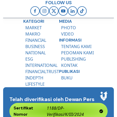
FOLLOW US
KATEGORI
MEDIA
MARKET
PHOTO
MAKRO
VIDEO
FINANCIAL
INFORMASI
BUSINESS
TENTANG KAMI
NATIONAL
PEDOMAN KAMI
ESG
PUBLISHING
INTERNATIONAL
KONTAK
FINANCIALTRUST
PUBLIKASI
INDEPTH
BUKU
LIFESTYLE
Telah diverifikasi oleh Dewan Pers
Sertifikat
1188/DP-
Nomor
Verifikasi/K/III/2024