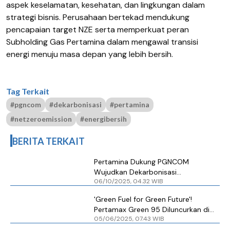
aspek keselamatan, kesehatan, dan lingkungan dalam
strategi bisnis. Perusahaan bertekad mendukung
pencapaian target NZE serta memperkuat peran
Subholding Gas Pertamina dalam mengawal transisi
energi menuju masa depan yang lebih bersih.
Tag Terkait
#pgncom
#dekarbonisasi
#pertamina
#netzeroemission
#energibersih
BERITA TERKAIT
Pertamina Dukung PGNCOM
Wujudkan Dekarbonisasi
06/10/2025, 04.32 WIB
Operasional, dari 'Data Center' ke
'Green Center'
'Green Fuel for Green Future'!
Pertamax Green 95 Diluncurkan di
05/06/2025, 07.43 WIB
Semarang