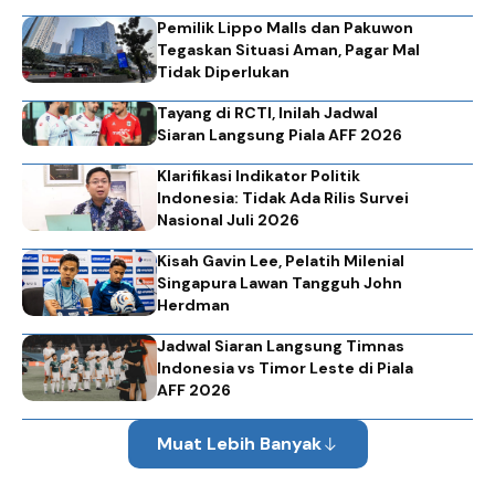
Pemilik Lippo Malls dan Pakuwon
Tegaskan Situasi Aman, Pagar Mal
Tidak Diperlukan
Tayang di RCTI, Inilah Jadwal
Siaran Langsung Piala AFF 2026
Klarifikasi Indikator Politik
Indonesia: Tidak Ada Rilis Survei
Nasional Juli 2026
Kisah Gavin Lee, Pelatih Milenial
Singapura Lawan Tangguh John
Herdman
Jadwal Siaran Langsung Timnas
Indonesia vs Timor Leste di Piala
AFF 2026
Muat Lebih Banyak