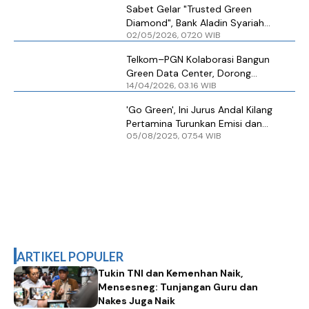
Sabet Gelar "Trusted Green
Diamond", Bank Aladin Syariah
02/05/2026, 07.20 WIB
Buktikan Komitmen Dekarbonisasi
Telkom–PGN Kolaborasi Bangun
Green Data Center, Dorong
14/04/2026, 03.16 WIB
Ekosistem Digital Berkelanjutan
'Go Green', Ini Jurus Andal Kilang
Pertamina Turunkan Emisi dan
05/08/2025, 07.54 WIB
Wujudkan Energi Bersih
ARTIKEL POPULER
Tukin TNI dan Kemenhan Naik,
Mensesneg: Tunjangan Guru dan
Nakes Juga Naik