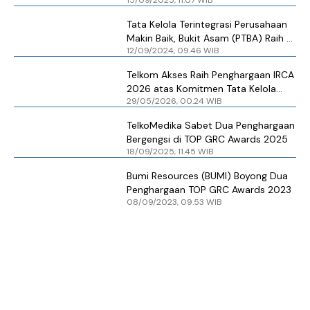
15/09/2025, 11.07 WIB
Kukuhkan Komitmen Tata Kelola dan
Manajemen Risiko
Tata Kelola Terintegrasi Perusahaan
Makin Baik, Bukit Asam (PTBA) Raih 4
12/09/2024, 09.46 WIB
Penghargaan TOP GRC Awards
Telkom Akses Raih Penghargaan IRCA
2026 atas Komitmen Tata Kelola
29/05/2026, 00.24 WIB
dan Kepatuhan Regulasi
TelkoMedika Sabet Dua Penghargaan
Bergengsi di TOP GRC Awards 2025
18/09/2025, 11.45 WIB
Bumi Resources (BUMI) Boyong Dua
Penghargaan TOP GRC Awards 2023
08/09/2023, 09.53 WIB