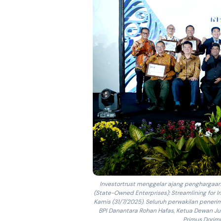
Investortrust menggelar ajang penghargaa
(State-Owned Enterprises): Streamlining for Im
Kamis (31/7/2025). Seluruh perwakilan pener
BPI Danantara Rohan Hafas, Ketua Dewan Juri
Primus Dorimul