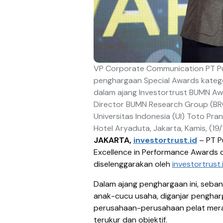
VP Corporate Communication PT Pup
penghargaan Special Awards katego
dalam ajang Investortrust BUMN Aw
Director BUMN Research Group (BR
Universitas Indonesia (UI) Toto Pr
Hotel Aryaduta, Jakarta, Kamis, (19/
JAKARTA,
investortrust.id
–
PT P
Excellence in Performance Awards 
diselenggarakan oleh
investortrust.
Dalam ajang penghargaan ini, seba
anak-cucu usaha, diganjar pengharg
perusahaan-perusahaan pelat merah 
terukur dan objektif.