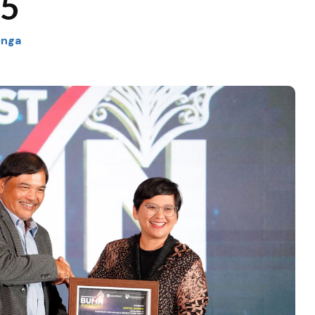
25
onga