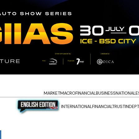
MARKET
MACRO
FINANCIAL
BUSINESS
NATIONAL
E
INTERNATIONAL
FINANCIALTRUST
INDEP