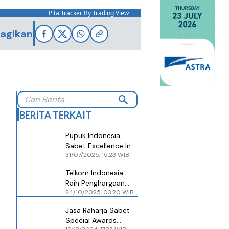
Pita Tracker By Trading View
agikan
BERITA TERKAIT
Pupuk Indonesia
Sabet Excellence In
31/07/2025, 15.23 WIB
Performance Awards
di Investortrust
Telkom Indonesia
BUMN Awards 2025
Raih Penghargaan
24/10/2025, 03.20 WIB
Performance
Excellence di
Jasa Raharja Sabet
Investortrust ESG
Special Awards
Awards 2025