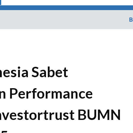
B
esia Sabet
In Performance
Investortrust BUMN