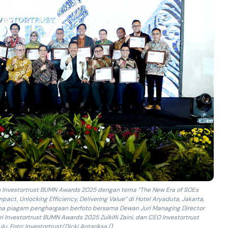
n Investortrust BUMN Awards 2025 dengan tema “The New Era of SOEs
pact, Unlocking Efficiency, Delivering Value” di Hotel Aryaduta, Jakarta,
ima piagam penghargaan berfoto bersama Dewan Juri Managing Director
 Investortrust BUMN Awards 2025 Zulkifli Zaini, dan CEO Investortrust
u. Foto: Investortrust/Dicki Antariksa ()