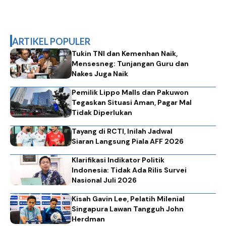
ARTIKEL POPULER
Tukin TNI dan Kemenhan Naik,
Mensesneg: Tunjangan Guru dan
Nakes Juga Naik
Pemilik Lippo Malls dan Pakuwon
Tegaskan Situasi Aman, Pagar Mal
Tidak Diperlukan
Tayang di RCTI, Inilah Jadwal
Siaran Langsung Piala AFF 2026
Klarifikasi Indikator Politik
Indonesia: Tidak Ada Rilis Survei
Nasional Juli 2026
Kisah Gavin Lee, Pelatih Milenial
Singapura Lawan Tangguh John
Herdman