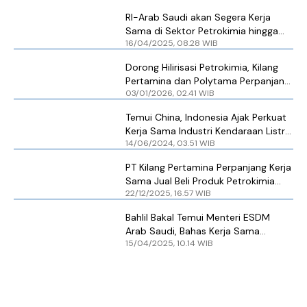
RI-Arab Saudi akan Segera Kerja
Sama di Sektor Petrokimia hingga
16/04/2025, 08.28 WIB
Hilirisasi Mineral
Dorong Hilirisasi Petrokimia, Kilang
Pertamina dan Polytama Perpanjang
03/01/2026, 02.41 WIB
Kerja Sama
Temui China, Indonesia Ajak Perkuat
Kerja Sama Industri Kendaraan Listrik
14/06/2024, 03.51 WIB
dan Petrokimia
PT Kilang Pertamina Perpanjang Kerja
Sama Jual Beli Produk Petrokimia
22/12/2025, 16.57 WIB
dengan Pertachem
Bahlil Bakal Temui Menteri ESDM
Arab Saudi, Bahas Kerja Sama
15/04/2025, 10.14 WIB
Mineral Kritis