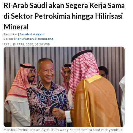
RI-Arab Saudi akan Segera Kerja Sama
di Sektor Petrokimia hingga Hilirisasi
Mineral
Reporter |
Sarah Hutagaol
Editor |
Parluhutan Situmorang
RABU, 16 APRIL 2025, 08.28 WIB
Menteri Perindustrian Agus Gumiwang Kartasasmita saat menyambut